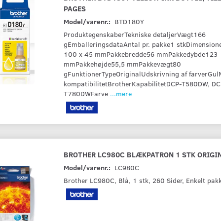
PAGES
Model/varenr.:
BTD180Y
ProduktegenskaberTekniske detaljerVægt166
gEmballeringsdataAntal pr. pakke1 stkDimension
100 x 45 mmPakkebredde56 mmPakkedybde123
mmPakkehøjde55,5 mmPakkevægt80
gFunktionerTypeOriginalUdskrivning af farverGu
kompatibilitetBrotherKapabilitetDCP-T580DW, D
T780DWFarve
...mere
BROTHER LC980C BLÆKPATRON 1 STK ORIGI
Model/varenr.:
LC980C
Brother LC980C, Blå, 1 stk, 260 Sider, Enkelt pak