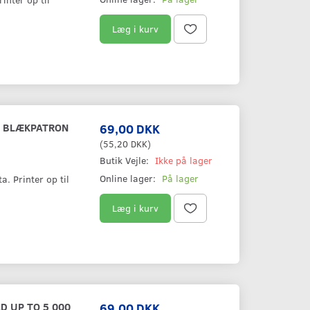
Læg i kurv
G BLÆKPATRON
69,00 DKK
(
55,20 DKK
)
Butik Vejle:
Ikke på lager
Online lager:
På lager
. Printer op til
Læg i kurv
D UP TO 5 000
69,00 DKK