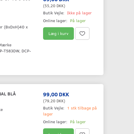
(
55,20 DKK
)
Butik Vejle:
Ikke på lager
Online lager:
På lager
er (BxDxH)40 x
Læg i kurv
lMærke
CP-T583DW, DCP-
NAL BLÅ
99,00 DKK
(
79,20 DKK
)
Butik Vejle:
1 stk tilbage på
ke
lager
Online lager:
På lager