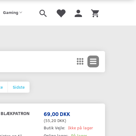
Gaming
te
Sidste
G BLÆKPATRON
69,00 DKK
(
55,20 DKK
)
Butik Vejle:
Ikke på lager
Online lager:
På lager
inter op til