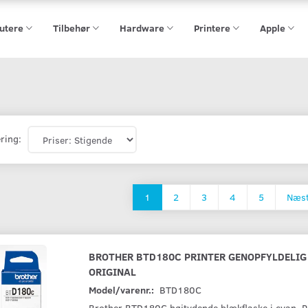
utere
Tilbehør
Hardware
Printere
Apple
ring:
1
2
3
4
5
Næs
BROTHER BTD180C PRINTER GENOPFYLDELI
ORIGINAL
Model/varenr.:
BTD180C
Brother BTD180C højtydende blækflaske i cyan. Pr