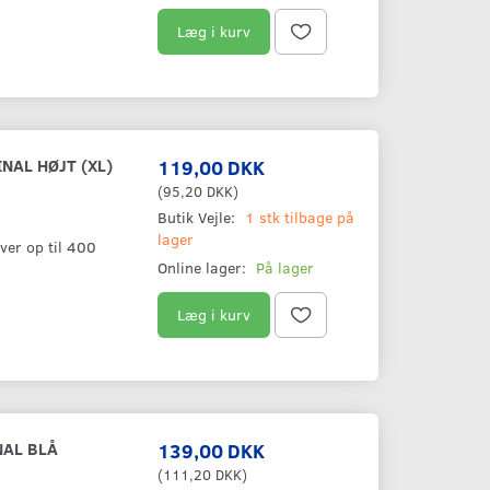
Læg i kurv
NAL HØJT (XL)
119,00 DKK
(
95,20 DKK
)
Butik Vejle:
1 stk tilbage på
lager
ver op til 400
Online lager:
På lager
Læg i kurv
NAL BLÅ
139,00 DKK
(
111,20 DKK
)