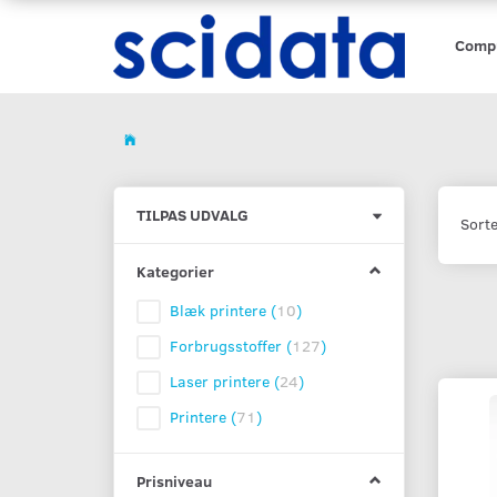
Comp
Skifte
TILPAS UDVALG
Sorte
filter
Kategorier
Blæk printere
(
10
)
Forbrugsstoffer
(
127
)
Laser printere
(
24
)
Printere
(
71
)
Prisniveau