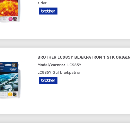
sider.
BROTHER LC985Y BLÆKPATRON 1 STK ORIGI
Model/varenr.:
LC985Y
LC985Y Gul blækpatron