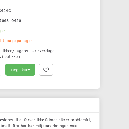
C424C
766810456
ger
k tilbage på lager
butikken/ lageret 1-3 hverdage
s i butikken
Læg i kurv
gnet til at farven ikke falmer, sikrer problemfri,
 optimalt. Brother har miljøpåvirkningen med i