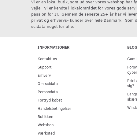
Vi er en lokal butik, som ud over vores webshop har fys
Vejle. Vi er kendte i lokalområdet for vores gode serv
passion for IT. Gennem de seneste 25+ år har vi levere
privat og erhvervs- kunder over hele Danmark. Som d
scidata noget for alle.
INFORMATIONER
BLO
Kontakt os
Gamin
Support
Forsv
cyber
Erhverv
Print
Om scidata
sig?
Persondata
Lange
skær
Fortryd købet
Windo
Handelsbetingelser
Butikken
Webshop
Værksted