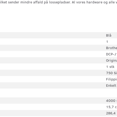
vilket sender mindre affald på lossepladser. Al vores hardware og alle 
Blå
1
Brothe
DCP-
Origin
1 stk
750 Si
Filipp
Enkelt
4000 
15,7 
286,4 