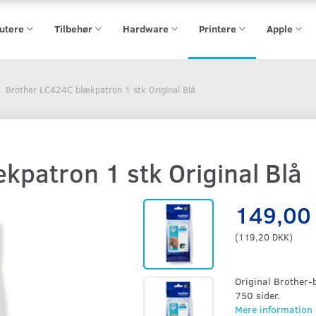
utere
Tilbehør
Hardware
Printere
Apple
Brother LC424C blækpatron 1 stk Original Blå
patron 1 stk Original Blå
149,00
(
119,20 DKK
)
Original Brother-
750 sider.
Mere information