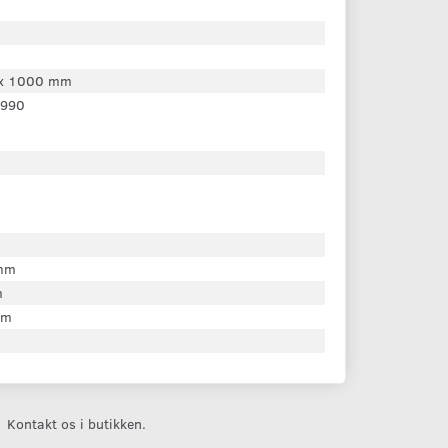
x 1000 mm
990
mm
m
mm
Kontakt os i butikken.