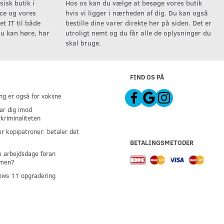
isk butik i
Hos os kan du vælge at besøge vores butik
ice og vores
hvis vi ligger i nærheden af dig. Du kan også
t IT til både
bestille dine varer direkte her på siden. Det er
u kan høre, har
utroligt nemt og du får alle de oplysninger du
skal bruge.
G
FIND OS PÅ
g er også for voksne
ar dig imod
kriminaliteten
er kopipatroner: betaler det
BETALINGSMETODER
 arbejdsdage foran
men?
ws 11 opgradering