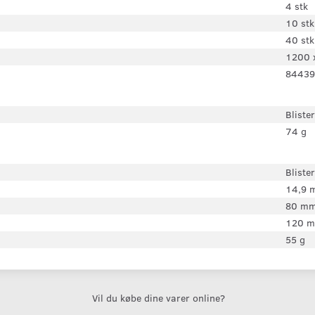
4 stk
10 stk
40 stk
1200 
84439
Blister
74 g
Blister
14,9 
80 m
120 
55 g
Vil du købe dine varer online?