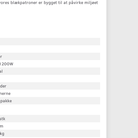
vores blækpatroner er bygget til at påvirke miljøet
r
J1200W
al
der
inerne
 pakke
stk
cm
kg