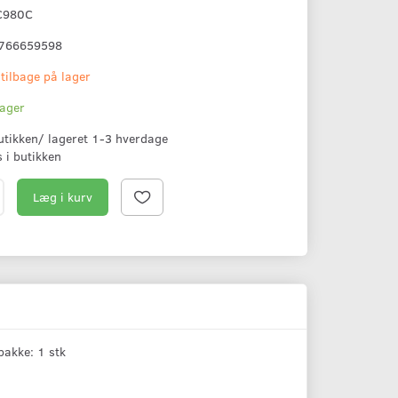
C980C
766659598
 tilbage på lager
lager
butikken/ lageret 1-3 hverdage
s i butikken
Læg i kurv
pakke: 1 stk