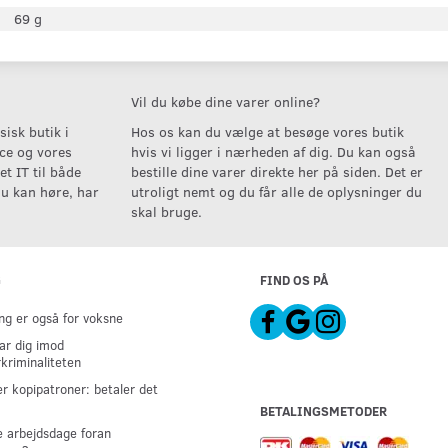
69 g
Vil du købe dine varer online?
isk butik i
Hos os kan du vælge at besøge vores butik
ice og vores
hvis vi ligger i nærheden af dig. Du kan også
t IT til både
bestille dine varer direkte her på siden. Det er
u kan høre, har
utroligt nemt og du får alle de oplysninger du
skal bruge.
G
FIND OS PÅ
g er også for voksne
ar dig imod
kriminaliteten
er kopipatroner: betaler det
BETALINGSMETODER
 arbejdsdage foran