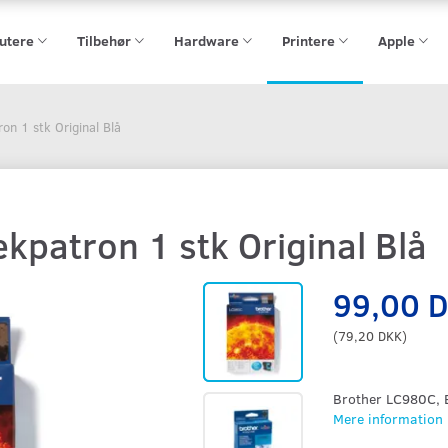
utere
Tilbehør
Hardware
Printere
Apple
n 1 stk Original Blå
patron 1 stk Original Blå
99,00 
(
79,20 DKK
)
Brother LC980C, B
Mere information