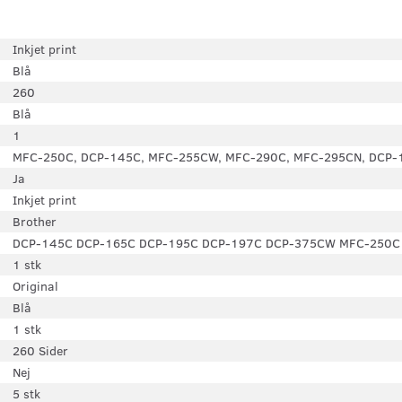
Inkjet print
Blå
260
Blå
1
MFC-250C, DCP-145C, MFC-255CW, MFC-290C, MFC-295CN, DCP-
Ja
Inkjet print
Brother
DCP-145C DCP-165C DCP-195C DCP-197C DCP-375CW MFC-250C
1 stk
Original
Blå
1 stk
260 Sider
Nej
5 stk