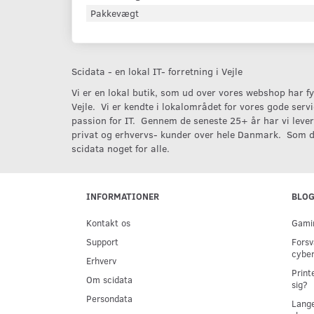
Pakkevægt
Scidata - en lokal IT- forretning i Vejle
Vi er en lokal butik, som ud over vores webshop har fys
Vejle. Vi er kendte i lokalområdet for vores gode serv
passion for IT. Gennem de seneste 25+ år har vi levere
privat og erhvervs- kunder over hele Danmark. Som d
scidata noget for alle.
INFORMATIONER
BLO
Kontakt os
Gamin
Support
Forsv
cyber
Erhverv
Print
Om scidata
sig?
Persondata
Lange