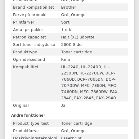
Brand kompatibilitet
Brother
Farve på produkt
Grå, Orange
Printfarver
Sort
Antal pr. pakke
1 stk
Patron kapacitet
Højt (XL) udbytte
Sort toner sideydelse
2600 Sider
Produkttype
Toner cartridge
Oprindelsesland
Kina
Kompabilitet
HL-2240, HL-2240D, HL-
2250DN, HL-2270DW, DCP-
7060D, DCP-7065DN, DCP-
7070DW, MFC-7360N, MFC-
7460DN, MFC-7860DW, FAX-
2840, FAX-2845, FAX-2940
Original
Ja
Andre funktioner
Product_type_test
Toner cartridge
Produktfarve
Grå, Orange
Udskrivningsteknologi
Laserprint