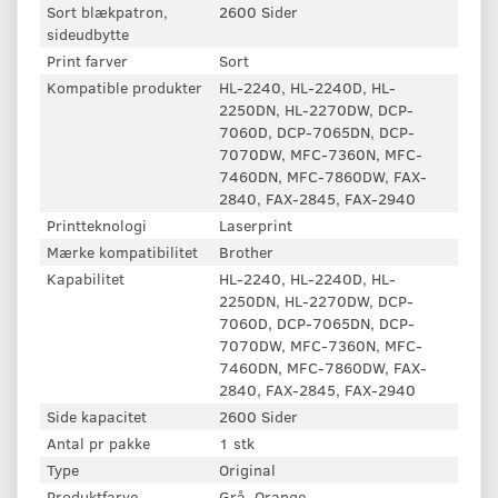
Sort blækpatron,
2600 Sider
sideudbytte
Print farver
Sort
Kompatible produkter
HL-2240, HL-2240D, HL-
2250DN, HL-2270DW, DCP-
7060D, DCP-7065DN, DCP-
7070DW, MFC-7360N, MFC-
7460DN, MFC-7860DW, FAX-
2840, FAX-2845, FAX-2940
Printteknologi
Laserprint
Mærke kompatibilitet
Brother
Kapabilitet
HL-2240, HL-2240D, HL-
2250DN, HL-2270DW, DCP-
7060D, DCP-7065DN, DCP-
7070DW, MFC-7360N, MFC-
7460DN, MFC-7860DW, FAX-
2840, FAX-2845, FAX-2940
Side kapacitet
2600 Sider
Antal pr pakke
1 stk
Type
Original
Produktfarve
Grå, Orange