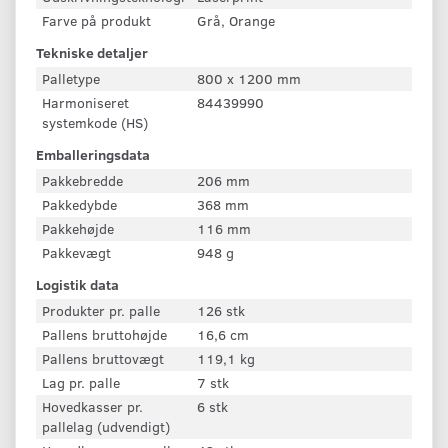
Farve på produkt
Grå, Orange
Tekniske detaljer
Palletype
800 x 1200 mm
Harmoniseret
84439990
systemkode (HS)
Emballeringsdata
Pakkebredde
206 mm
Pakkedybde
368 mm
Pakkehøjde
116 mm
Pakkevægt
948 g
Logistik data
Produkter pr. palle
126 stk
Pallens bruttohøjde
16,6 cm
Pallens bruttovægt
119,1 kg
Lag pr. palle
7 stk
Hovedkasser pr.
6 stk
pallelag (udvendigt)