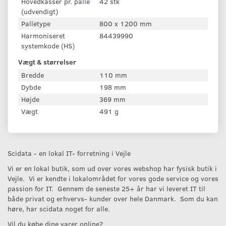
Hovedkasser pr. palle
42 stk
(udvendigt)
Palletype
800 x 1200 mm
Harmoniseret
84439990
systemkode (HS)
Vægt & størrelser
Bredde
110 mm
Dybde
198 mm
Højde
369 mm
Vægt
491 g
Scidata - en lokal IT- forretning i Vejle
Vi er en lokal butik, som ud over vores webshop har fysisk butik i
Vejle. Vi er kendte i lokalområdet for vores gode service og vores
passion for IT. Gennem de seneste 25+ år har vi leveret IT til
både privat og erhvervs- kunder over hele Danmark. Som du kan
høre, har scidata noget for alle.
Vil du købe dine varer online?