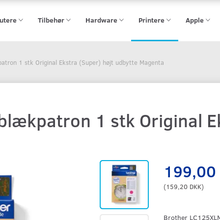
utere
Tilbehør
Hardware
Printere
Apple
tron 1 stk Original Ekstra (Super) højt udbytte Magenta
lækpatron 1 stk Original Ek
199,00
(
159,20 DKK
)
Brother LC125XLM,