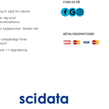
G
FIND OS PÅ
g er også for voksne
ar dig imod
kriminaliteten
er kopipatroner: betaler det
BETALINGSMETODER
 arbejdsdage foran
men?
ws 11 opgradering