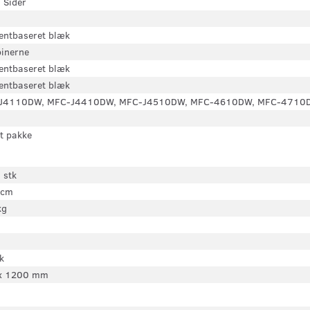
 Sider
entbaseret blæk
pinerne
entbaseret blæk
entbaseret blæk
J4110DW, MFC-J4410DW, MFC-J4510DW, MFC-4610DW, MFC-4710
t pakke
 stk
 cm
kg
k
x 1200 mm