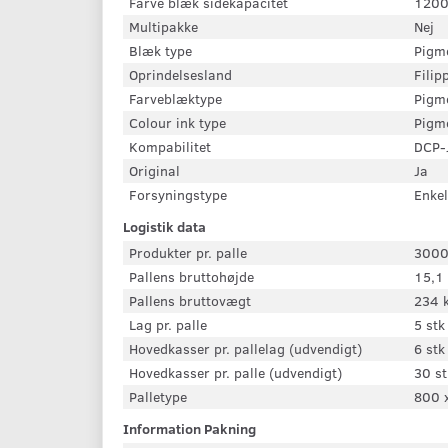
Farve blæk sidekapacitet
1200
Multipakke
Nej
Blæk type
Pigm
Oprindelsesland
Filip
Farveblæktype
Pigm
Colour ink type
Pigm
Kompabilitet
DCP-
Original
Ja
Forsyningstype
Enkel
Logistik data
Produkter pr. palle
3000
Pallens bruttohøjde
15,1
Pallens bruttovægt
234 
Lag pr. palle
5 stk
Hovedkasser pr. pallelag (udvendigt)
6 stk
Hovedkasser pr. palle (udvendigt)
30 st
Palletype
800 
Information Pakning