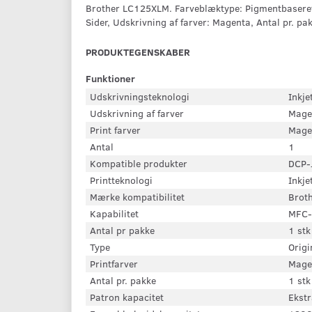
Brother LC125XLM. Farveblæktype: Pigmentbaseret b
Sider, Udskrivning af farver: Magenta, Antal pr. pak
PRODUKTEGENSKABER
Funktioner
Udskrivningsteknologi
Inkje
Udskrivning af farver
Mage
Print farver
Mage
Antal
1
Kompatible produkter
DCP-
Printteknologi
Inkje
Mærke kompatibilitet
Brot
Kapabilitet
MFC-
Antal pr pakke
1 stk
Type
Origi
Printfarver
Mage
Antal pr. pakke
1 stk
Patron kapacitet
Ekstr