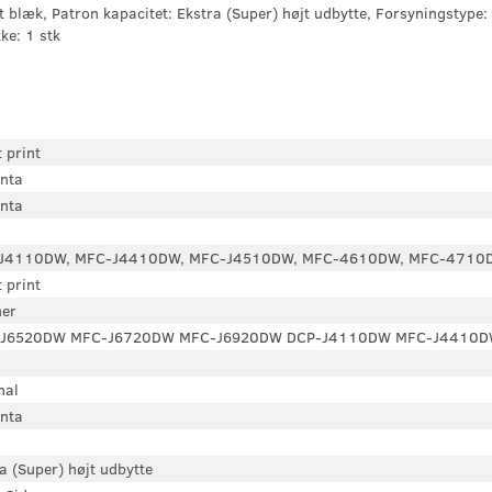
læk, Patron kapacitet: Ekstra (Super) højt udbytte, Forsyningstype: 
ke: 1 stk
t print
nta
nta
J4110DW, MFC-J4410DW, MFC-J4510DW, MFC-4610DW, MFC-4710
t print
her
J6520DW MFC-J6720DW MFC-J6920DW DCP-J4110DW MFC-J4410
nal
nta
a (Super) højt udbytte