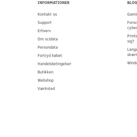
INFORMATIONER
BLO
Kontakt os
Gamin
Support
Forsv
cyber
Erhverv
Print
Om scidata
sig?
Persondata
Lange
skær
Fortryd købet
Windo
Handelsbetingelser
Butikken
Webshop
Værksted