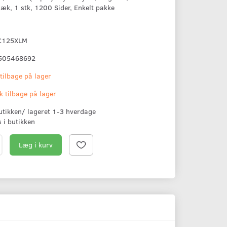
æk, 1 stk, 1200 Sider, Enkelt pakke
C125XLM
505468692
 tilbage på lager
k tilbage på lager
butikken/ lageret 1-3 hverdage
s i butikken
Læg i kurv