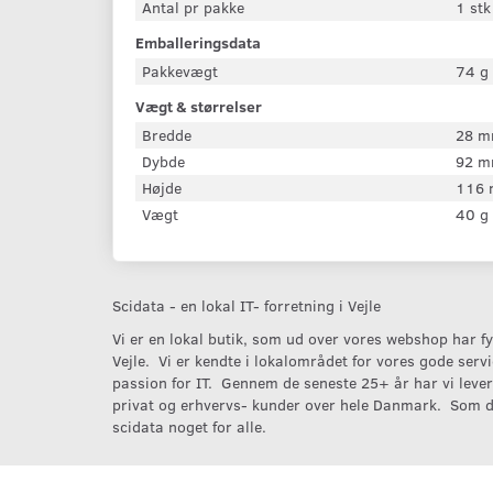
Antal pr pakke
1 stk
Emballeringsdata
Pakkevægt
74 g
Vægt & størrelser
Bredde
28 
Dybde
92 
Højde
116
Vægt
40 g
Scidata - en lokal IT- forretning i Vejle
Vi er en lokal butik, som ud over vores webshop har fys
Vejle. Vi er kendte i lokalområdet for vores gode serv
passion for IT. Gennem de seneste 25+ år har vi levere
privat og erhvervs- kunder over hele Danmark. Som d
scidata noget for alle.