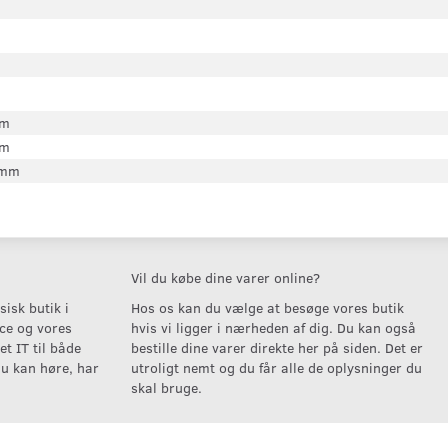
mm
mm
 mm
Vil du købe dine varer online?
isk butik i
Hos os kan du vælge at besøge vores butik
ice og vores
hvis vi ligger i nærheden af dig. Du kan også
t IT til både
bestille dine varer direkte her på siden. Det er
u kan høre, har
utroligt nemt og du får alle de oplysninger du
skal bruge.