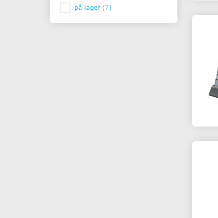
på lager
(
7
)