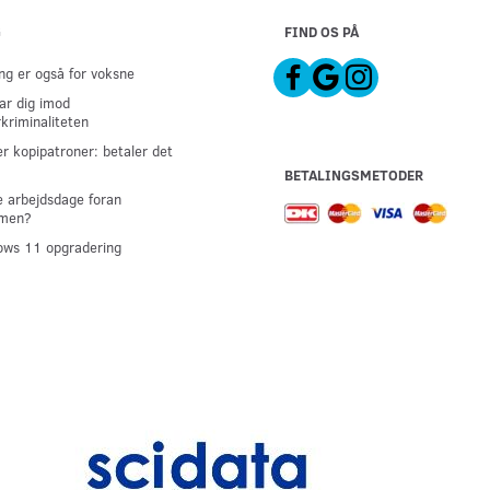
G
FIND OS PÅ
g er også for voksne
ar dig imod
kriminaliteten
er kopipatroner: betaler det
BETALINGSMETODER
 arbejdsdage foran
men?
ws 11 opgradering