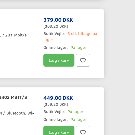
S
379,00 DKK
(
303,20 DKK
)
Butik Vejle:
3 stk tilbage på
, 1201 Mbit/s
lager
Online lager:
På lager
Læg i kurv
2402 MBIT/S
449,00 DKK
(
359,20 DKK
)
Butik Vejle:
På lager
N / Bluetooth, Wi-
Online lager:
På lager
Læg i kurv