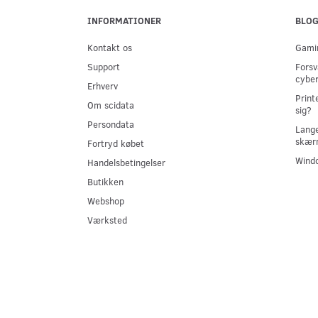
INFORMATIONER
BLO
Kontakt os
Gamin
Support
Forsv
cyber
Erhverv
Print
Om scidata
sig?
Persondata
Lange
skær
Fortryd købet
Windo
Handelsbetingelser
Butikken
Webshop
Værksted