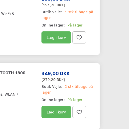
(
191,20 DKK
)
Butik Vejle:
1 stk tilbage på
 Wi-Fi 6
lager
Online lager:
På lager
Læg i kurv
ETOOTH 1800
349,00 DKK
(
279,20 DKK
)
Butik Vejle:
2 stk tilbage på
lager
ss, WLAN /
Online lager:
På lager
Læg i kurv