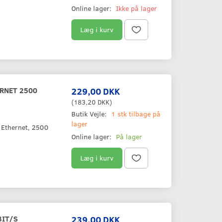
Online lager:
Ikke på lager
Læg i kurv
RNET 2500
229,00 DKK
(
183,20 DKK
)
Butik Vejle:
1 stk tilbage på
lager
, Ethernet, 2500
Online lager:
På lager
Læg i kurv
BIT/S
239,00 DKK