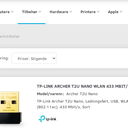
utere
Tilbehør
Hardware
Printere
Apple
ærkstilbehør
ring:
TP-LINK ARCHER T2U NANO WLAN 433 MBIT
Model/varenr.:
Archer T2U Nano
TP-Link Archer T2U Nano, Ledningsført, USB, WLA
(802.11ac), 433 Mbit/s, Sort