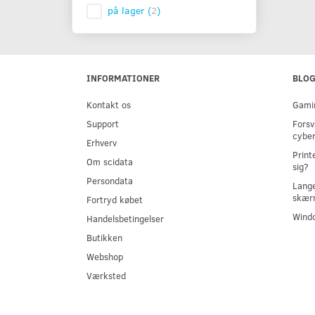
på lager
(
2
)
INFORMATIONER
BLO
Kontakt os
Gamin
Support
Forsv
cyber
Erhverv
Print
Om scidata
sig?
Persondata
Lange
skær
Fortryd købet
Windo
Handelsbetingelser
Butikken
Webshop
Værksted