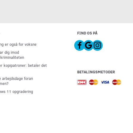
G
FIND OS PÅ
g er også for voksne
ar dig imod
kriminaliteten
er kopipatroner: betaler det
BETALINGSMETODER
 arbejdsdage foran
men?
ws 11 opgradering