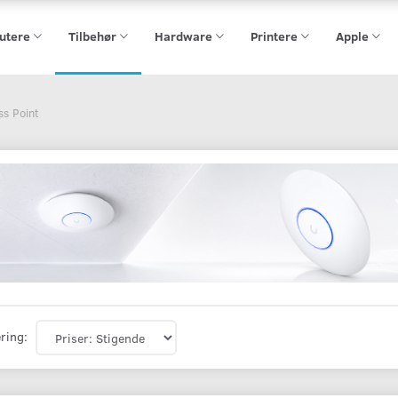
utere
Tilbehør
Hardware
Printere
Apple
ss Point
ring: