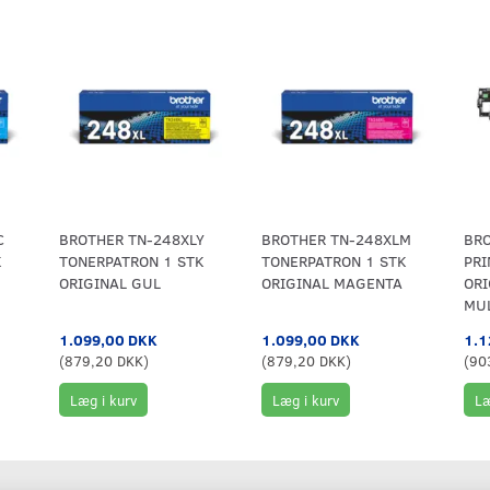
C
BROTHER TN-248XLY
BROTHER TN-248XLM
BRO
K
TONERPATRON 1 STK
TONERPATRON 1 STK
PR
ORIGINAL GUL
ORIGINAL MAGENTA
ORI
MU
1.099,00 DKK
1.099,00 DKK
1.1
(
879,20 DKK
)
(
879,20 DKK
)
(
90
Læg i kurv
Læg i kurv
Læ