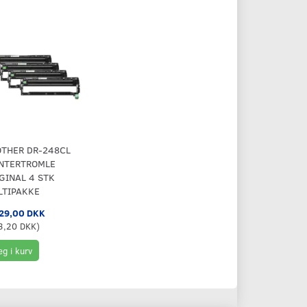
THER DR-248CL
INTERTROMLE
GINAL 4 STK
LTIPAKKE
29,00 DKK
3,20 DKK
)
g i kurv