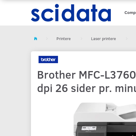
Comp
Printere
Laser printere
Brother MFC-L3760C
dpi 26 sider pr. min