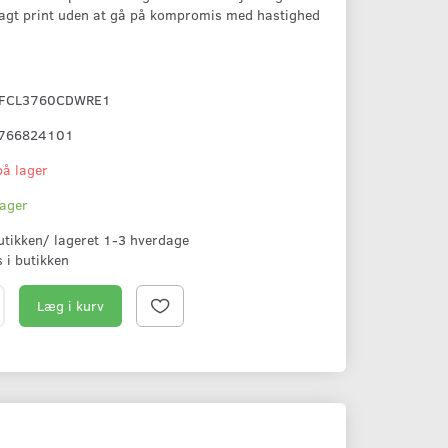
vagt print uden at gå på kompromis med hastighed
FCL3760CDWRE1
766824101
på lager
lager
butikken/ lageret 1-3 hverdage
s i butikken
Læg i kurv