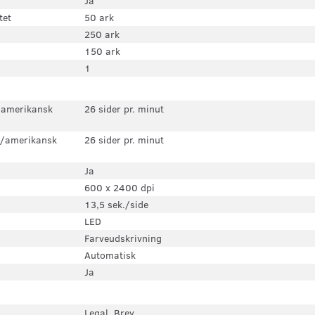
Ja
tet
50 ark
250 ark
150 ark
1
4/amerikansk
26 sider pr. minut
A4/amerikansk
26 sider pr. minut
Ja
600 x 2400 dpi
13,5 sek./side
LED
Farveudskrivning
Automatisk
Ja
Legal, Brev