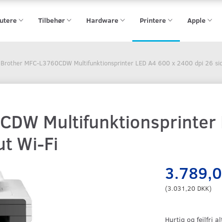
utere
Tilbehør
Hardware
Printere
Apple
Brother MFC-L3760CDW Multifunktionsprinter LED A4 600 x 2400 dpi 26 side
DW Multifunktionsprinter
ut Wi-Fi
3.789,
(
3.031,20 DKK
)
Hurtig og fejlfri 