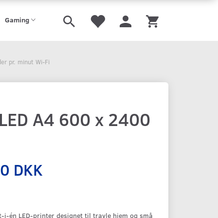
Gaming
r pr. minut Wi-Fi
 LED A4 600 x 2400
00 DKK
alt-i-én LED-printer designet til travle hjem og små