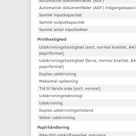
Automatisk dokumentføder (ADF)
Automatisk dokumentføder (ADF) indgangskapaci
Samlet inputkapacitet
Samlet outputkapacitet
Samlet antal inputbakker
Printhastighed
Udskrivningshastighed (sort, normal kvalitet, A
papirformat)
Udskrivningshastighed (farve, normal kvalitet, 
papirformat)
Duplex udskrivning
Maksimal opløsning
Tid til første side (sort, normal)
Udskrivningsteknologi
Udskrivning
Duplex udskrivningstilstand
Sikker udskrivning
Papirhåndtering
Ikke-ISO udskriftsmedier størrelse