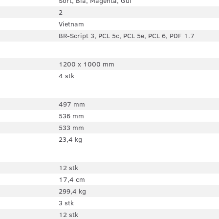
Sort, Blå, Magenta, Gul
2
Vietnam
BR-Script 3, PCL 5c, PCL 5e, PCL 6, PDF 1.7
1200 x 1000 mm
4 stk
497 mm
536 mm
533 mm
23,4 kg
12 stk
17,4 cm
299,4 kg
3 stk
12 stk