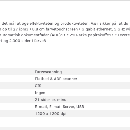
t mål at øge effektiviteten og produktiviteten. Vær sikker på, at du h
n op til 27 ipm3 • 8,8 cm farvetouchscreen • Gigabit ethernet, 5 GHz wi
tomatisk dokumentføder (ADF)11 • 250-arks papirskuffe11 • Leveres me
rt og 2.300 sider i farve8
Farvescanning
Flatbed & ADF scanner
CIS
Ingen
21 sider pr. minut
E-mail, E-mail Server, USB
1200 x 1200 dpi