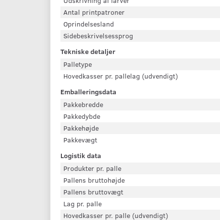
Udskrivning af farver
Antal printpatroner
Oprindelsesland
Sidebeskrivelsessprog
Tekniske detaljer
Palletype
Hovedkasser pr. pallelag (udvendigt)
Emballeringsdata
Pakkebredde
Pakkedybde
Pakkehøjde
Pakkevægt
Logistik data
Produkter pr. palle
Pallens bruttohøjde
Pallens bruttovægt
Lag pr. palle
Hovedkasser pr. palle (udvendigt)