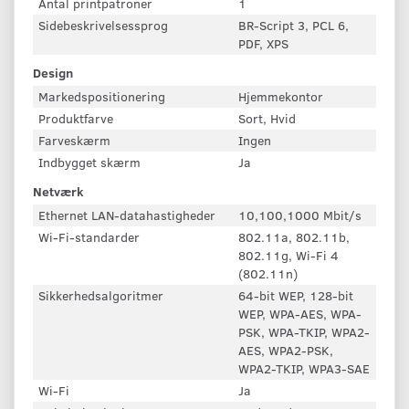
Antal printpatroner
1
Sidebeskrivelsessprog
BR-Script 3, PCL 6,
PDF, XPS
Design
Markedspositionering
Hjemmekontor
Produktfarve
Sort, Hvid
Farveskærm
Ingen
Indbygget skærm
Ja
Netværk
Ethernet LAN-datahastigheder
10,100,1000 Mbit/s
Wi-Fi-standarder
802.11a, 802.11b,
802.11g, Wi-Fi 4
(802.11n)
Sikkerhedsalgoritmer
64-bit WEP, 128-bit
WEP, WPA-AES, WPA-
PSK, WPA-TKIP, WPA2-
AES, WPA2-PSK,
WPA2-TKIP, WPA3-SAE
Wi-Fi
Ja