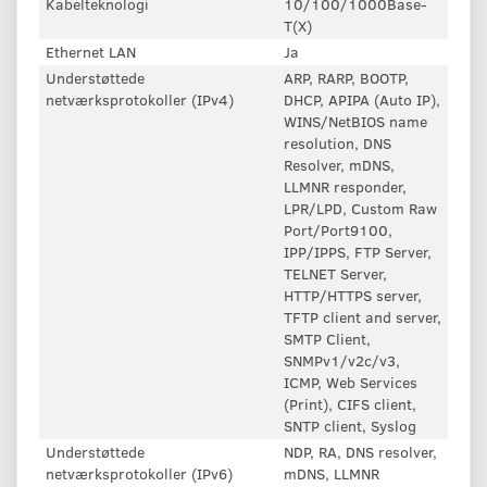
Kabelteknologi
10/100/1000Base-
T(X)
Ethernet LAN
Ja
Understøttede
ARP, RARP, BOOTP,
netværksprotokoller (IPv4)
DHCP, APIPA (Auto IP),
WINS/NetBIOS name
resolution, DNS
Resolver, mDNS,
LLMNR responder,
LPR/LPD, Custom Raw
Port/Port9100,
IPP/IPPS, FTP Server,
TELNET Server,
HTTP/HTTPS server,
TFTP client and server,
SMTP Client,
SNMPv1/v2c/v3,
ICMP, Web Services
(Print), CIFS client,
SNTP client, Syslog
Understøttede
NDP, RA, DNS resolver,
netværksprotokoller (IPv6)
mDNS, LLMNR