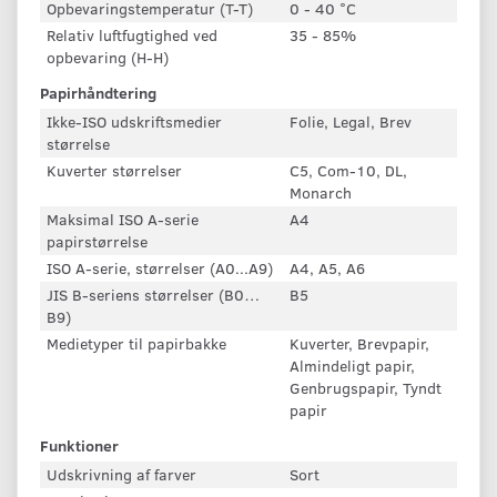
Opbevaringstemperatur (T-T)
0 - 40 °C
Relativ luftfugtighed ved
35 - 85%
opbevaring (H-H)
Papirhåndtering
Ikke-ISO udskriftsmedier
Folie, Legal, Brev
størrelse
Kuverter størrelser
C5, Com-10, DL,
Monarch
Maksimal ISO A-serie
A4
papirstørrelse
ISO A-serie, størrelser (A0...A9)
A4, A5, A6
JIS B-seriens størrelser (B0…
B5
B9)
Medietyper til papirbakke
Kuverter, Brevpapir,
Almindeligt papir,
Genbrugspapir, Tyndt
papir
Funktioner
Udskrivning af farver
Sort