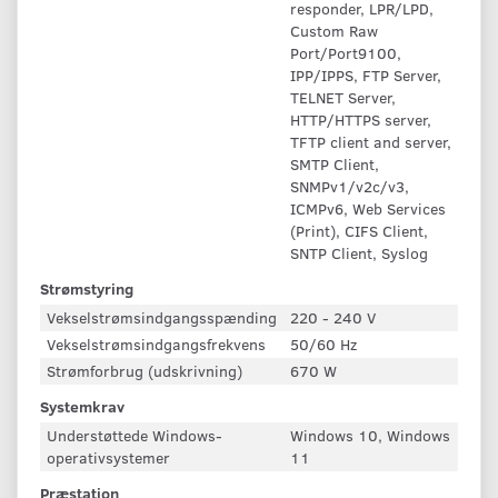
responder, LPR/LPD,
Custom Raw
Port/Port9100,
IPP/IPPS, FTP Server,
TELNET Server,
HTTP/HTTPS server,
TFTP client and server,
SMTP Client,
SNMPv1/v2c/v3,
ICMPv6, Web Services
(Print), CIFS Client,
SNTP Client, Syslog
Strømstyring
Vekselstrømsindgangsspænding
220 - 240 V
Vekselstrømsindgangsfrekvens
50/60 Hz
Strømforbrug (udskrivning)
670 W
Systemkrav
Understøttede Windows-
Windows 10, Windows
operativsystemer
11
Præstation