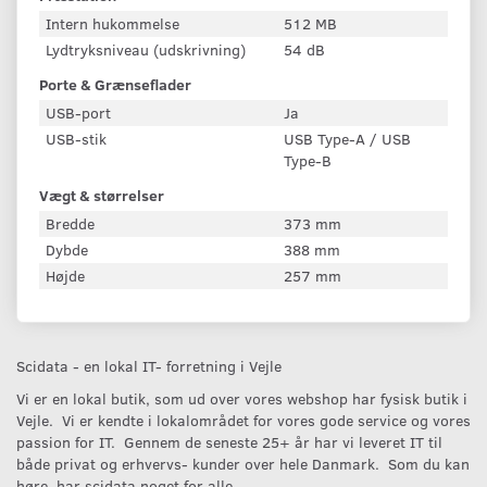
Intern hukommelse
512 MB
Lydtryksniveau (udskrivning)
54 dB
Porte & Grænseflader
USB-port
Ja
USB-stik
USB Type-A / USB
Type-B
Vægt & størrelser
Bredde
373 mm
Dybde
388 mm
Højde
257 mm
Scidata - en lokal IT- forretning i Vejle
Vi er en lokal butik, som ud over vores webshop har fysisk butik i
Vejle. Vi er kendte i lokalområdet for vores gode service og vores
passion for IT. Gennem de seneste 25+ år har vi leveret IT til
både privat og erhvervs- kunder over hele Danmark. Som du kan
høre, har scidata noget for alle.