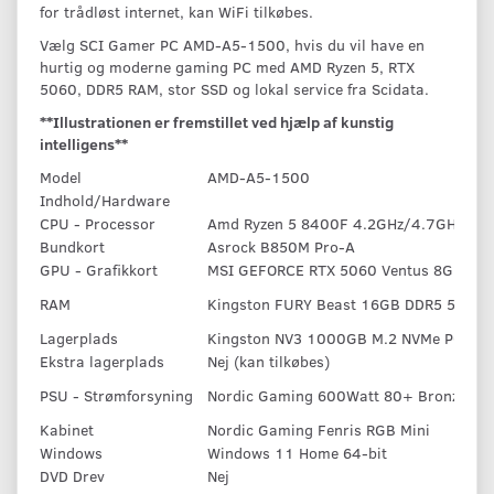
for trådløst internet, kan WiFi tilkøbes.
Vælg SCI Gamer PC AMD-A5-1500, hvis du vil have en
hurtig og moderne gaming PC med AMD Ryzen 5, RTX
5060, DDR5 RAM, stor SSD og lokal service fra Scidata.
**Illustrationen er fremstillet ved hjælp af kunstig
intelligens**
Model
AMD-A5-1500
Indhold/Hardware
CPU - Processor
Amd Ryzen 5 8400F 4.2GHz/4.7GHz Tur
Bundkort
Asrock B850M Pro-A
GPU - Grafikkort
MSI GEFORCE RTX 5060 Ventus 8GB
RAM
Kingston FURY Beast 16GB DDR5 5600
Lagerplads
Kingston NV3 1000GB M.2 NVMe PCIe S
Ekstra lagerplads
Nej (kan tilkøbes)
PSU - Strømforsyning
Nordic Gaming 600Watt 80+ Bronze
Kabinet
Nordic Gaming Fenris RGB Mini
Windows
Windows 11 Home 64-bit
DVD Drev
Nej