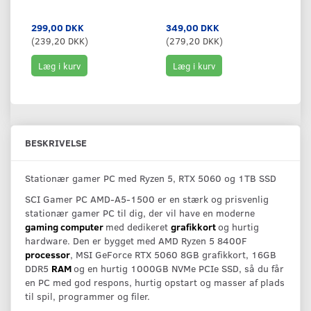
299,00 DKK
349,00 DKK
9
(
239,20 DKK
)
(
279,20 DKK
)
(
7
Læg i kurv
Læg i kurv
BESKRIVELSE
Stationær gamer PC med Ryzen 5, RTX 5060 og 1TB SSD
SCI Gamer PC AMD-A5-1500 er en stærk og prisvenlig
stationær gamer PC til dig, der vil have en moderne
gaming computer
med dedikeret
grafikkort
og hurtig
hardware. Den er bygget med AMD Ryzen 5 8400F
processor
, MSI GeForce RTX 5060 8GB grafikkort, 16GB
DDR5
RAM
og en hurtig 1000GB NVMe PCIe SSD, så du får
en PC med god respons, hurtig opstart og masser af plads
til spil, programmer og filer.