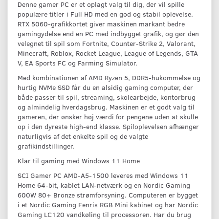
Denne gamer PC er et oplagt valg til dig, der vil spille
populære titler i Full HD med en god og stabil oplevelse.
RTX 5060-grafikkortet giver maskinen markant bedre
gamingydelse end en PC med indbygget grafik, og gør den
velegnet til spil som Fortnite, Counter-Strike 2, Valorant,
Minecraft, Roblox, Rocket League, League of Legends, GTA
V, EA Sports FC og Farming Simulator.
Med kombinationen af AMD Ryzen 5, DDR5-hukommelse og
hurtig NVMe SSD får du en alsidig gaming computer, der
både passer til spil, streaming, skolearbejde, kontorbrug
og almindelig hverdagsbrug. Maskinen er et godt valg til
gameren, der ønsker høj værdi for pengene uden at skulle
op i den dyreste high-end klasse. Spiloplevelsen afhænger
naturligvis af det enkelte spil og de valgte
grafikindstillinger.
Klar til gaming med Windows 11 Home
SCI Gamer PC AMD-A5-1500 leveres med Windows 11
Home 64-bit, kablet LAN-netværk og en Nordic Gaming
600W 80+ Bronze strømforsyning. Computeren er bygget
i et Nordic Gaming Fenris RGB Mini kabinet og har Nordic
Gaming LC120 vandkøling til processoren. Har du brug