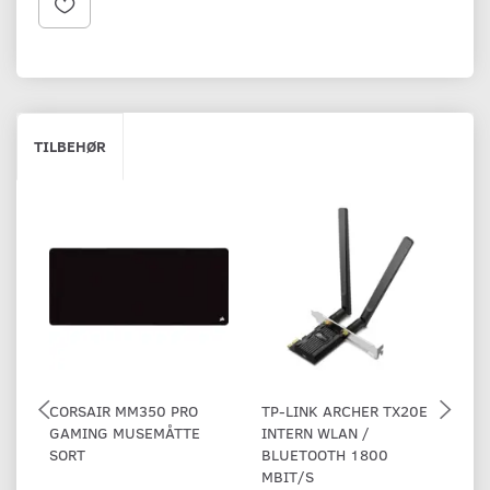
TILBEHØR
CORSAIR MM350 PRO
TP-LINK ARCHER TX20E
C
GAMING MUSEMÅTTE
INTERN WLAN /
TR
SORT
BLUETOOTH 1800
B
MBIT/S