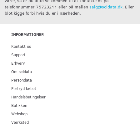
varer, så er du altid velkommen til at kontakte os på
telefonnummer 75723211 eller på mailen
salg@scidata.dk
. Eller
blot kigge forbi hvis du er i nærheden.
INFORMATIONER
Kontakt os
Support
Erhverv
Om scidata
Persondata
Fortryd købet
Handelsbetingelser
Butikken
Webshop
Værksted