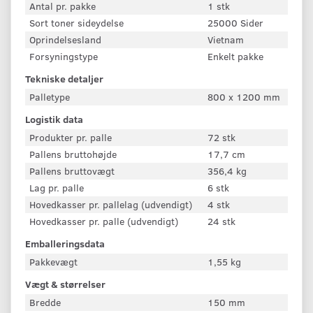
Antal pr. pakke
1 stk
Sort toner sideydelse
25000 Sider
Oprindelsesland
Vietnam
Forsyningstype
Enkelt pakke
Tekniske detaljer
Palletype
800 x 1200 mm
Logistik data
Produkter pr. palle
72 stk
Pallens bruttohøjde
17,7 cm
Pallens bruttovægt
356,4 kg
Lag pr. palle
6 stk
Hovedkasser pr. pallelag (udvendigt)
4 stk
Hovedkasser pr. palle (udvendigt)
24 stk
Emballeringsdata
Pakkevægt
1,55 kg
Vægt & størrelser
Bredde
150 mm