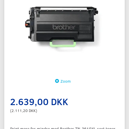
Zoom
2.639,00 DKK
(
2.111,20 DKK
)
Print mere for mindre med Brother TN-3610XL sort toner