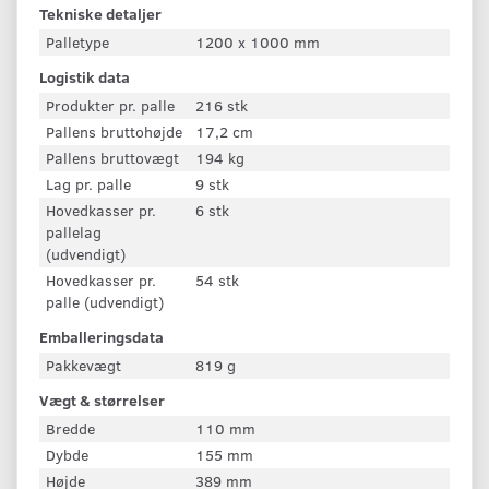
Tekniske detaljer
Palletype
1200 x 1000 mm
Logistik data
Produkter pr. palle
216 stk
Pallens bruttohøjde
17,2 cm
Pallens bruttovægt
194 kg
Lag pr. palle
9 stk
Hovedkasser pr.
6 stk
pallelag
(udvendigt)
Hovedkasser pr.
54 stk
palle (udvendigt)
Emballeringsdata
Pakkevægt
819 g
Vægt & størrelser
Bredde
110 mm
Dybde
155 mm
Højde
389 mm