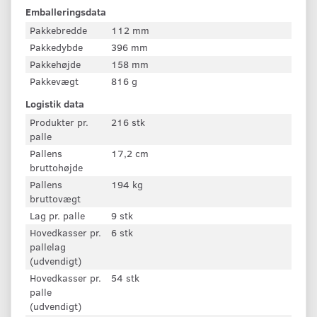
Emballeringsdata
Pakkebredde
112 mm
Pakkedybde
396 mm
Pakkehøjde
158 mm
Pakkevægt
816 g
Logistik data
Produkter pr.
216 stk
palle
Pallens
17,2 cm
bruttohøjde
Pallens
194 kg
bruttovægt
Lag pr. palle
9 stk
Hovedkasser pr.
6 stk
pallelag
(udvendigt)
Hovedkasser pr.
54 stk
palle
(udvendigt)