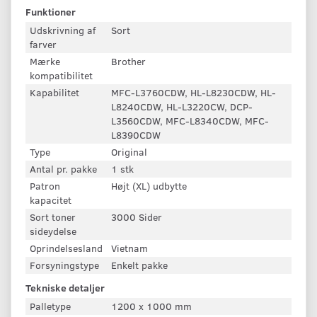
Funktioner
Udskrivning af
Sort
farver
Mærke
Brother
kompatibilitet
Kapabilitet
MFC-L3760CDW, HL-L8230CDW, HL-
L8240CDW, HL-L3220CW, DCP-
L3560CDW, MFC-L8340CDW, MFC-
L8390CDW
Type
Original
Antal pr. pakke
1 stk
Patron
Højt (XL) udbytte
kapacitet
Sort toner
3000 Sider
sideydelse
Oprindelsesland
Vietnam
Forsyningstype
Enkelt pakke
Tekniske detaljer
Palletype
1200 x 1000 mm