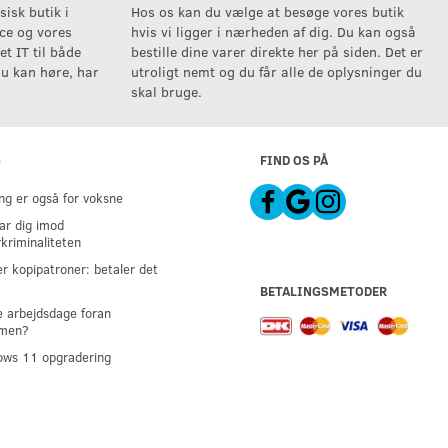
isk butik i
Hos os kan du vælge at besøge vores butik
ice og vores
hvis vi ligger i nærheden af dig. Du kan også
t IT til både
bestille dine varer direkte her på siden. Det er
u kan høre, har
utroligt nemt og du får alle de oplysninger du
skal bruge.
G
FIND OS PÅ
g er også for voksne
ar dig imod
kriminaliteten
er kopipatroner: betaler det
BETALINGSMETODER
 arbejdsdage foran
men?
ws 11 opgradering