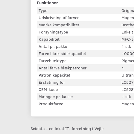
Funktioner
Type
Origin
Udskrivning af farver
Magen
Mærke kompatibilitet
Brothe
Forsyningstype
Enkelt
Kapabilitet
MFC-J
Antal pr. pakke
1 stk
Farve blæk sidekapacitet
10000
Farveblæktype
Pigme
Antal farve blækpatroner
1
Patron kapacitet
Ultrah
Erstatning for
LC527
OEM-kode
LC528
Mængde pr. kasse
1 stk
Produktfarve
Magen
Scidata - en lokal IT- forretning i Vejle