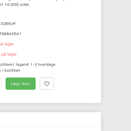
til 10.000 sider.
C528XLM
766843041
på lager
e på lager
butikken/ lageret 1-3 hverdage
s i butikken
Læg i kurv