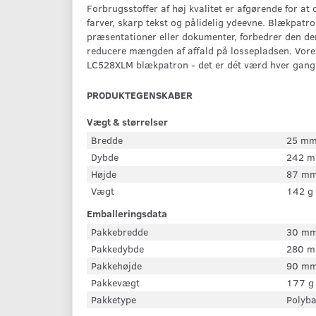
Forbrugsstoffer af høj kvalitet er afgørende for a
farver, skarp tekst og pålidelig ydeevne. Blækpatr
præsentationer eller dokumenter, forbedrer den de
reducere mængden af affald på lossepladsen. Vores
LC528XLM blækpatron - det er dét værd hver gang
PRODUKTEGENSKABER
Vægt & størrelser
Bredde
25 m
Dybde
242 
Højde
87 m
Vægt
142 g
Emballeringsdata
Pakkebredde
30 m
Pakkedybde
280 
Pakkehøjde
90 m
Pakkevægt
177 g
Pakketype
Polyb