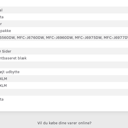
al
ta
r
 pakke
6560DW, MFC-J6760DW, MFC-J6960DW, MFC-J6975DW, MFC-J6977
 Sider
ntbaseret blæk
øjt udbytte
XLM
XLM
ta
Vil du købe dine varer online?