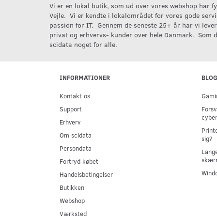
Vi er en lokal butik, som ud over vores webshop har fys
Vejle. Vi er kendte i lokalområdet for vores gode serv
passion for IT. Gennem de seneste 25+ år har vi levere
privat og erhvervs- kunder over hele Danmark. Som d
scidata noget for alle.
INFORMATIONER
BLO
Kontakt os
Gamin
Support
Forsv
cyber
Erhverv
Print
Om scidata
sig?
Persondata
Lange
skær
Fortryd købet
Windo
Handelsbetingelser
Butikken
Webshop
Værksted