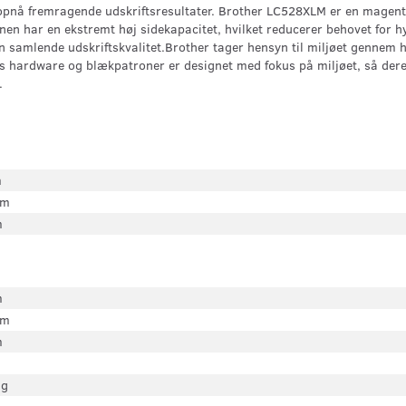
t opnå fremragende udskriftsresultater. Brother LC528XLM er en magent
onen har en ekstremt høj sidekapacitet, hvilket reducerer behovet for 
n samlende udskriftskvalitet.Brother tager hensyn til miljøet gennem 
 hardware og blækpatroner er designet med fokus på miljøet, så dere
.
m
mm
m
m
mm
m
ag