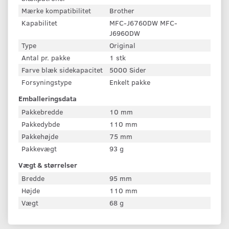
Mærke kompatibilitet
Brother
Kapabilitet
MFC-J6760DW MFC-
J6960DW
Type
Original
Antal pr. pakke
1 stk
Farve blæk sidekapacitet
5000 Sider
Forsyningstype
Enkelt pakke
Emballeringsdata
Pakkebredde
10 mm
Pakkedybde
110 mm
Pakkehøjde
75 mm
Pakkevægt
93 g
Vægt & størrelser
Bredde
95 mm
Højde
110 mm
Vægt
68 g