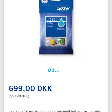
Zoom
699,00 DKK
(
559,20 DKK
)
Brother LC528C cyan blækpatron med høj ydelse – enkelt