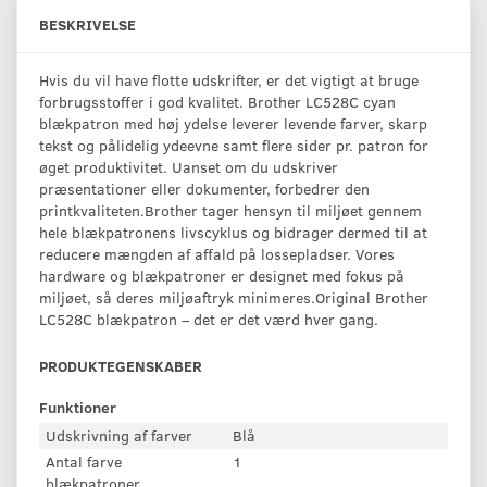
BESKRIVELSE
Hvis du vil have flotte udskrifter, er det vigtigt at bruge
forbrugsstoffer i god kvalitet. Brother LC528C cyan
blækpatron med høj ydelse leverer levende farver, skarp
tekst og pålidelig ydeevne samt flere sider pr. patron for
øget produktivitet. Uanset om du udskriver
præsentationer eller dokumenter, forbedrer den
printkvaliteten.Brother tager hensyn til miljøet gennem
hele blækpatronens livscyklus og bidrager dermed til at
reducere mængden af affald på lossepladser. Vores
hardware og blækpatroner er designet med fokus på
miljøet, så deres miljøaftryk minimeres.Original Brother
LC528C blækpatron – det er det værd hver gang.
PRODUKTEGENSKABER
Funktioner
Udskrivning af farver
Blå
Antal farve
1
blækpatroner