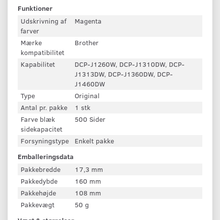
Funktioner
Udskrivning af
Magenta
farver
Mærke
Brother
kompatibilitet
Kapabilitet
DCP-J1260W, DCP-J1310DW, DCP-
J1313DW, DCP-J1360DW, DCP-
J1460DW
Type
Original
Antal pr. pakke
1 stk
Farve blæk
500 Sider
sidekapacitet
Forsyningstype
Enkelt pakke
Emballeringsdata
Pakkebredde
17,3 mm
Pakkedybde
160 mm
Pakkehøjde
108 mm
Pakkevægt
50 g