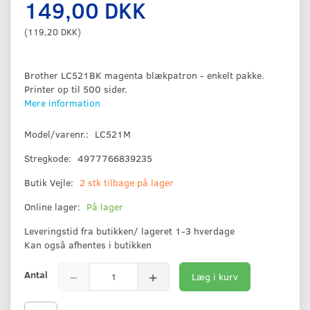
149,00 DKK
(
119,20 DKK
)
Brother LC521BK magenta blækpatron - enkelt pakke.
Printer op til 500 sider.
Mere information
Model/varenr.:
LC521M
Stregkode:
4977766839235
Butik Vejle:
2 stk tilbage på lager
Online lager:
På lager
Leveringstid fra butikken/ lageret 1-3 hverdage
Kan også afhentes i butikken
Antal
Læg i kurv