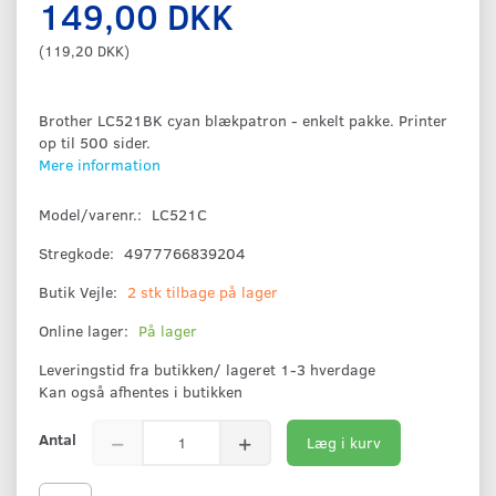
149,00 DKK
(
119,20 DKK
)
Brother LC521BK cyan blækpatron - enkelt pakke. Printer
op til 500 sider.
Mere information
Model/varenr.:
LC521C
Stregkode:
4977766839204
Butik Vejle:
2 stk tilbage på lager
Online lager:
På lager
Leveringstid fra butikken/ lageret 1-3 hverdage
Kan også afhentes i butikken
Antal
Læg i kurv