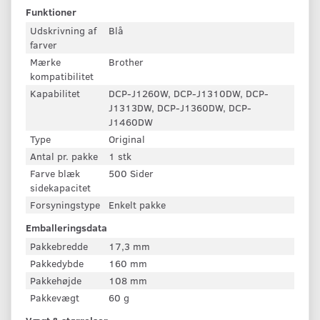
Funktioner
Udskrivning af
Blå
farver
Mærke
Brother
kompatibilitet
Kapabilitet
DCP-J1260W, DCP-J1310DW, DCP-
J1313DW, DCP-J1360DW, DCP-
J1460DW
Type
Original
Antal pr. pakke
1 stk
Farve blæk
500 Sider
sidekapacitet
Forsyningstype
Enkelt pakke
Emballeringsdata
Pakkebredde
17,3 mm
Pakkedybde
160 mm
Pakkehøjde
108 mm
Pakkevægt
60 g