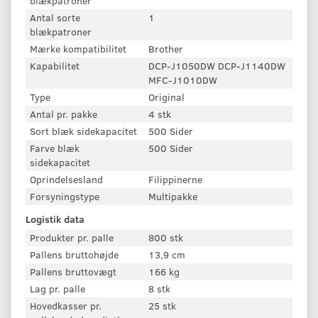
blækpatroner
Antal sorte
1
blækpatroner
Mærke kompatibilitet
Brother
Kapabilitet
DCP-J1050DW DCP-J1140DW
MFC-J1010DW
Type
Original
Antal pr. pakke
4 stk
Sort blæk sidekapacitet
500 Sider
Farve blæk
500 Sider
sidekapacitet
Oprindelsesland
Filippinerne
Forsyningstype
Multipakke
Logistik data
Produkter pr. palle
800 stk
Pallens bruttohøjde
13,9 cm
Pallens bruttovægt
166 kg
Lag pr. palle
8 stk
Hovedkasser pr.
25 stk