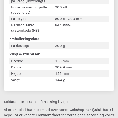
pallelag (udvendigt)
Hovedkasser pr. palle
200 stk
(udvendigt)
Palletype
800 x 1200 mm
Harmoniseret
84439990
systemkode (HS)
Emballeringsdata
Pakkevægt
200 g
Vægt & størrelser
Bredde
155 mm
Dybde
209,9 mm
Højde
155 mm
Vægt
144 g
Scidata - en lokal IT- forretning i Vejle
Vi er en lokal butik, som ud over vores webshop har fysisk butik i
Vejle. Vi er kendte i lokalområdet for vores gode service og vores