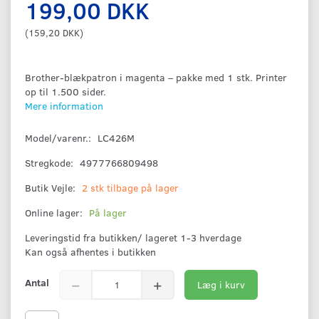
199,00 DKK
(
159,20 DKK
)
Brother-blækpatron i magenta – pakke med 1 stk. Printer
op til 1.500 sider.
Mere information
Model/varenr.:
LC426M
Stregkode:
4977766809498
Butik Vejle:
2 stk tilbage på lager
Online lager:
På lager
Leveringstid fra butikken/ lageret 1-3 hverdage
Kan også afhentes i butikken
Antal
Læg i kurv