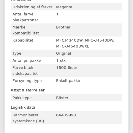
Udskrivning af farver
Magenta
Antal farve
1
blækpatroner
Mærke
Brother
kompatibilitet
Kapabilitet
MFCJ4340DW, MFC-J4540DW,
MFC-J4540DWXL
Type
Original
Antal pr. pakke
1 stk
Farve blæk
1500 Sider
sidekapacitet
Forsyningstype
Enkelt pakke
Vægt & størrelser
Pakketype
Blister
Logistik data
Harmoniseret
84439990
systemkode (HS)