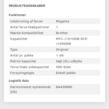
PRODUKTEGENSKABER
Funktioner
Udskrivning af farver
Magenta
Antal farve blækpatroner
1
Mærke kompatibilitet
Brother
Kapabilitet
MFC-J1010DW DCP-
J1050DW
Type
Original
Antal pr. pakke
1 stk
Patron kapacitet
Højt (XL) udbytte
Farve blæk sidekapacitet
500 Sider
Forsyningstype
Enkelt pakke
Logistik data
Harmoniseret systemkode
84439990
(HS)