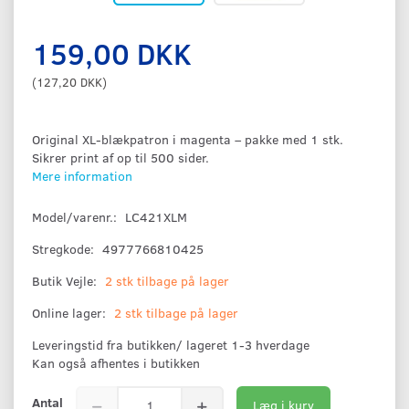
159,00 DKK
(
127,20 DKK
)
Original XL-blækpatron i magenta – pakke med 1 stk.
Sikrer print af op til 500 sider.
Mere information
Model/varenr.:
LC421XLM
Stregkode:
4977766810425
Butik Vejle:
2 stk tilbage på lager
Online lager:
2 stk tilbage på lager
Leveringstid fra butikken/ lageret 1-3 hverdage
Kan også afhentes i butikken
Antal
Læg i kurv