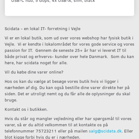
USB-C hub, 5 Gbps, 4x USB-A, slim, black
Scidata - en lokal IT- forretning i Vejle
Vi er en lokal butik, som ud over vores webshop har fysisk butik i
Vejle. Vi er kendte i lokalområdet for vores gode service og vores
passion for IT. Gennem de seneste 25+ år har vi leveret IT til
både privat og erhvervs- kunder over hele Danmark. Som du kan
høre, har scidata noget for alle.
Vil du købe dine varer online?
Hos os kan du vælge at besøge vores butik hvis vi ligger i
nærheden af dig. Du kan også bestille dine varer direkte her på
siden. Det er utroligt nemt og du får alle de oplysninger du skal
bruge.
Kontakt os i butikken.
Hvis du står og mangler vejledning eller har spørgsmål til vores
varer, så er du altid velkommen til at kontakte os på
telefonnummer 75723211 eller på mailen
salg@scidata.dk
. Eller
blot kigge forbi hvis du er i nærheden.