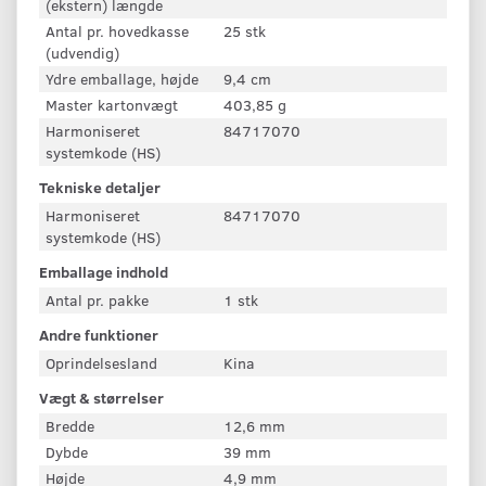
(ekstern) længde
Antal pr. hovedkasse
25 stk
(udvendig)
Ydre emballage, højde
9,4 cm
Master kartonvægt
403,85 g
Harmoniseret
84717070
systemkode (HS)
Tekniske detaljer
Harmoniseret
84717070
systemkode (HS)
Emballage indhold
Antal pr. pakke
1 stk
Andre funktioner
Oprindelsesland
Kina
Vægt & størrelser
Bredde
12,6 mm
Dybde
39 mm
Højde
4,9 mm