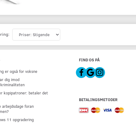
ring:
G
FIND OS PÅ
g er også for voksne
ar dig imod
kriminaliteten
er kopipatroner: betaler det
BETALINGSMETODER
 arbejdsdage foran
men?
ws 11 opgradering