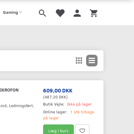
Gaming
MIKROFON
609,00 DKK
(
487,20 DKK
)
Butik Vejle:
Ikke på lager
oid, Ledningsført,
Online lager:
1 stk tilbage
på lager
Læg i kurv