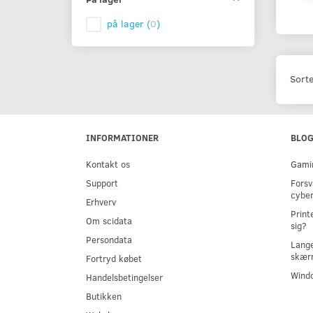
på lager
(
0
)
Sorte
INFORMATIONER
BLO
Kontakt os
Gamin
Support
Forsv
cyber
Erhverv
Print
Om scidata
sig?
Persondata
Lange
skær
Fortryd købet
Windo
Handelsbetingelser
Butikken