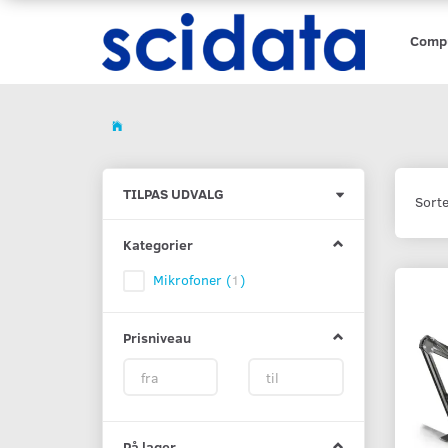
Comp
Skifte
TILPAS UDVALG
Sorte
filter
Kategorier
Mikrofoner
(
1
)
Prisniveau
På lager