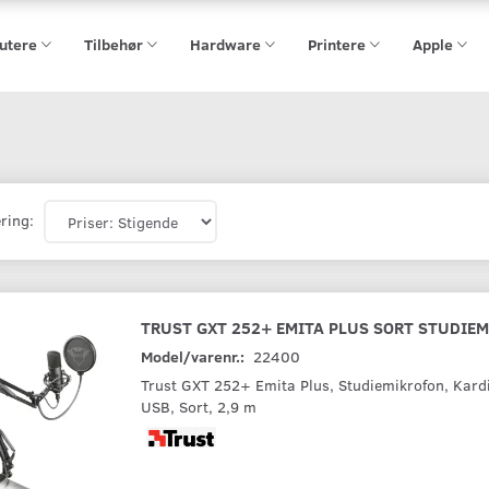
utere
Tilbehør
Hardware
Printere
Apple
ring:
TRUST GXT 252+ EMITA PLUS SORT STUDIE
Model/varenr.:
22400
Trust GXT 252+ Emita Plus, Studiemikrofon, Kardi
USB, Sort, 2,9 m