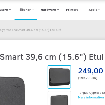
utere
Tilbehør
Hardware
Printere
Apple
 Cypress EcoSmart 39,6 cm (15.6") Etui Grå
Smart 39,6 cm (15.6") Etui
249,00
(
199,20 DKK
)
Targus Cypress Ec
Mere information