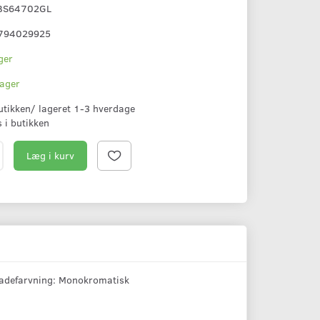
BS64702GL
794029925
ger
lager
butikken/ lageret 1-3 hverdage
s i butikken
Læg i kurv
fladefarvning: Monokromatisk