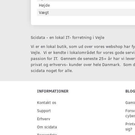
Højde
Vægt
Scidata - en lokal IT- forretning i Vejle
Vi er en lokal butik, som ud over vores webshop har fys
Vejle. Vi er kendte i lokalområdet for vores gode serv
passion for IT. Gennem de seneste 25+ år har vi levere
privat og erhvervs- kunder over hele Danmark. Som d
scidata noget for alle.
INFORMATIONER
BLO
Kontakt os
Gamin
Support
Forsv
cyber
Erhverv
Print
Om scidata
sig?
Persondata