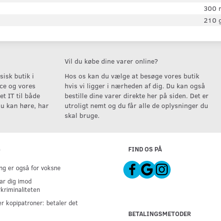
300
210 
Vil du købe dine varer online?
isk butik i
Hos os kan du vælge at besøge vores butik
ice og vores
hvis vi ligger i nærheden af dig. Du kan også
t IT til både
bestille dine varer direkte her på siden. Det er
u kan høre, har
utroligt nemt og du får alle de oplysninger du
skal bruge.
G
FIND OS PÅ
g er også for voksne
ar dig imod
kriminaliteten
er kopipatroner: betaler det
BETALINGSMETODER