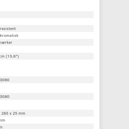
resistent
kromatisk
 mærker
cm (15.6")
3080
3080
x 265 x 25 mm
 mm
mm