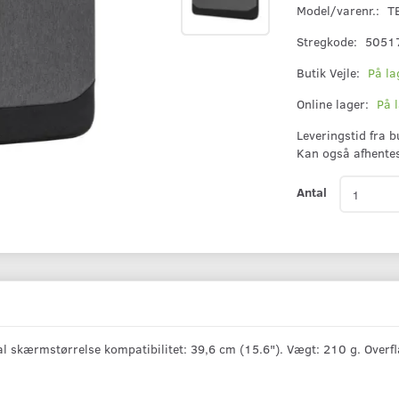
Model/varenr.:
T
Stregkode:
5051
Butik Vejle:
På la
Online lager:
På 
Leveringstid fra 
Kan også afhente
Antal
l skærmstørrelse kompatibilitet: 39,6 cm (15.6"). Vægt: 210 g. Over