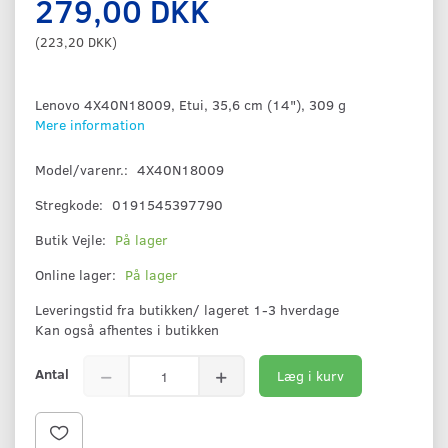
279,00 DKK
(
223,20 DKK
)
Lenovo 4X40N18009, Etui, 35,6 cm (14"), 309 g
Mere information
Model/varenr.:
4X40N18009
Stregkode:
0191545397790
Butik Vejle:
På lager
Online lager:
På lager
Leveringstid fra butikken/ lageret 1-3 hverdage
Kan også afhentes i butikken
Antal
Læg i kurv