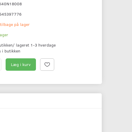
X40N18008
545397776
 tilbage på lager
lager
butikken/ lageret 1-3 hverdage
s i butikken
Læg i kurv