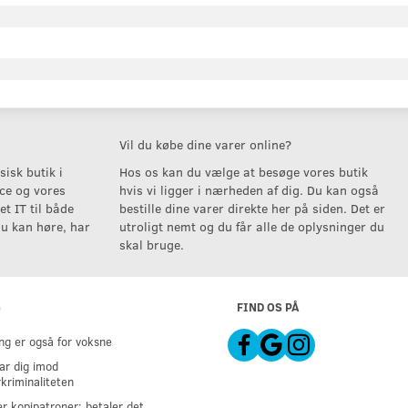
Vil du købe dine varer online?
isk butik i
Hos os kan du vælge at besøge vores butik
ice og vores
hvis vi ligger i nærheden af dig. Du kan også
t IT til både
bestille dine varer direkte her på siden. Det er
u kan høre, har
utroligt nemt og du får alle de oplysninger du
skal bruge.
G
FIND OS PÅ
g er også for voksne
ar dig imod
kriminaliteten
er kopipatroner: betaler det