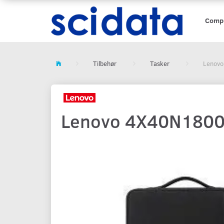
Comp
Tilbehør
Tasker
Lenovo
Lenovo 4X40N18008 