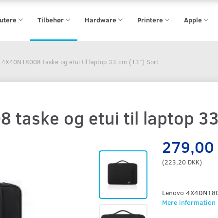
utere
Tilbehør
Hardware
Printere
Apple
 4X40N18008 taske og etui til laptop 33 cm (13") Sort
taske og etui til laptop 33
279,00
(
223,20 DKK
)
Lenovo 4X40N1800
Mere information