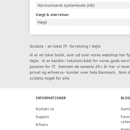
Harmoniseret systemkode (HS)
Vægt & størrelser
Vægt
Scidata - en lokal IT- forretning i Vejle
Vi er en lokal butik, som ud over vores webshop har fys
Vejle. Vi er kendte i lokalområdet for vores gode serv
passion for IT. Gennem de seneste 25+ år har vi levere
privat og erhvervs- kunder over hele Danmark. Som d
scidata noget for alle.
INFORMATIONER
BLO
Kontakt os
Gamin
Support
Forsv
cyber
Erhverv
Print