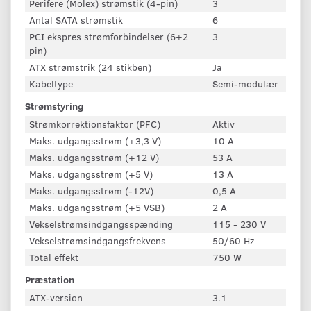
Perifere (Molex) strømstik (4-pin)
3
Antal SATA strømstik
6
PCI ekspres strømforbindelser (6+2
3
pin)
ATX strømstrik (24 stikben)
Ja
Kabeltype
Semi-modulær
Strømstyring
Strømkorrektionsfaktor (PFC)
Aktiv
Maks. udgangsstrøm (+3,3 V)
10 A
Maks. udgangsstrøm (+12 V)
53 A
Maks. udgangsstrøm (+5 V)
13 A
Maks. udgangsstrøm (-12V)
0,5 A
Maks. udgangsstrøm (+5 VSB)
2 A
Vekselstrømsindgangsspænding
115 - 230 V
Vekselstrømsindgangsfrekvens
50/60 Hz
Total effekt
750 W
Præstation
ATX-version
3.1