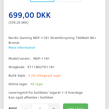
699,00 DKK
(
559,20 DKK
)
Nordic Gaming NGP-1181 Strømforsyning 750Watt 80+
Bronze
Mere information
Model/varenr.:
NGP-1181
Stregkode:
5711802701181
Butik Vejle:
3 stk tilbage på lager
Online lager:
På lager
Leveringstid fra butikken/ lageret 1-3 hverdage
Kan også afhentes i butikken
Antal
Læg i kurv