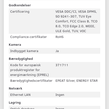
Godkendelser
Certificering
VESA DDC/CI, VESA DPMS,
SO 9241-307, TUV Eye
Comfort, FCC Class B, TCO
8.0, TCO Edge 2.0, WEEE,
ULE Gold, TUV, VOC
Compliance-certifikater
RoHS
Kamera
Indbygget kamera
Ja
Bæredygtighed
Kode for europæisk
371711
produktregister for
energimærkning (EPREL)
Bæredygtighedscertifikater
EPEAT Silver, ENERGY STAR
Netværk
Ethernet LAN
Ingen
Lagring
Optisk drevtype
Ingen