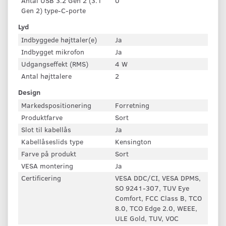
Antal USB 3.2 Gen 2 (3.1
0
Gen 2) type-C-porte
Lyd
Indbyggede højttaler(e)
Ja
Indbygget mikrofon
Ja
Udgangseffekt (RMS)
4 W
Antal højttalere
2
Design
Markedspositionering
Forretning
Produktfarve
Sort
Slot til kabellås
Ja
Kabellåseslids type
Kensington
Farve på produkt
Sort
VESA montering
Ja
Certificering
VESA DDC/CI, VESA DPMS,
SO 9241-307, TUV Eye
Comfort, FCC Class B, TCO
8.0, TCO Edge 2.0, WEEE,
ULE Gold, TUV, VOC