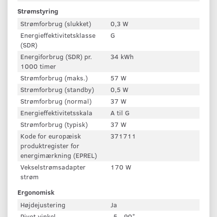
Strømstyring
Strømforbrug (slukket)
0,3 W
Energieffektivitetsklasse
G
(SDR)
Energiforbrug (SDR) pr.
34 kWh
1000 timer
Strømforbrug (maks.)
57 W
Strømforbrug (standby)
0,5 W
Strømforbrug (normal)
37 W
Energieffektivitetsskala
A til G
Strømforbrug (typisk)
37 W
Kode for europæisk
371711
produktregister for
energimærkning (EPREL)
Vekselstrømsadapter
170 W
strøm
Ergonomisk
Højdejustering
Ja
Pivot vinkel
-5 - 90°