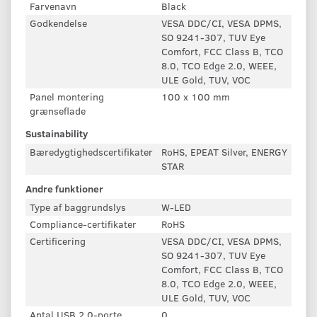
Farvenavn
Black
Godkendelse
VESA DDC/CI, VESA DPMS,
SO 9241-307, TUV Eye
Comfort, FCC Class B, TCO
8.0, TCO Edge 2.0, WEEE,
ULE Gold, TUV, VOC
Panel montering
100 x 100 mm
grænseflade
Sustainability
Bæredygtighedscertifikater
RoHS, EPEAT Silver, ENERGY
STAR
Andre funktioner
Type af baggrundslys
W-LED
Compliance-certifikater
RoHS
Certificering
VESA DDC/CI, VESA DPMS,
SO 9241-307, TUV Eye
Comfort, FCC Class B, TCO
8.0, TCO Edge 2.0, WEEE,
ULE Gold, TUV, VOC
Antal USB 2.0-porte
0