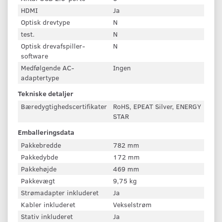
HDMI
Ja
Optisk drevtype
N
test.
N
Optisk drevafspiller-
N
software
Medfølgende AC-
Ingen
adaptertype
Tekniske detaljer
Bæredygtighedscertifikater
RoHS, EPEAT Silver, ENERGY
STAR
Emballeringsdata
Pakkebredde
782 mm
Pakkedybde
172 mm
Pakkehøjde
469 mm
Pakkevægt
9,75 kg
Strømadapter inkluderet
Ja
Kabler inkluderet
Vekselstrøm
Stativ inkluderet
Ja