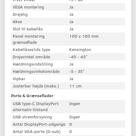
VESA montering
Ja
Drejelig
Ja
Akse
Ja
Slot til kabellås
Ja
Panel montering
100 x 100 mm
grænseflade
Kabellåseslids type
Kensington
Drejevinkel område
-45 - 45°
Hældningsindstilling
Ja
Hældningsvinkelområde
-5 - 35°
Vipbar
Ja
Justerbar højde (maks.)
11 cm
Porte & Grænseflader
USB type-C DisplayPort
Ingen
alternativ tilstand
USB strømforsyning
Ingen
Antal DisplayPort-udgange
0
Antal VGA-porte (D-sub)
0