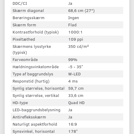
DDC/CI
Ja
Skærm diagonal
68,6 cm (27")
Berøringsskærm
Ingen
Skærm form
Flad
Kontrastforhold (typisk)
1000:1
Pixeltæthed
109 ppi
Skærmens lysstyrke
350 cd/m²
(typisk)
Farveområde
99%
Hældningsvinkelområde
-5 - 35°
Type af baggrundslys
W-LED
Responstid (hurtig)
4 ms
Synlig størrelse, horisontal
59,7 cm
Synlig størrelse, vertikal
33,6 cm
HD-type
Quad HD
LED-baggrundsbelysning
Ja
Antirefleksskærm
Ja
Naturligt aspektforhold
16:9
Synsvinkel, horisontal
178°