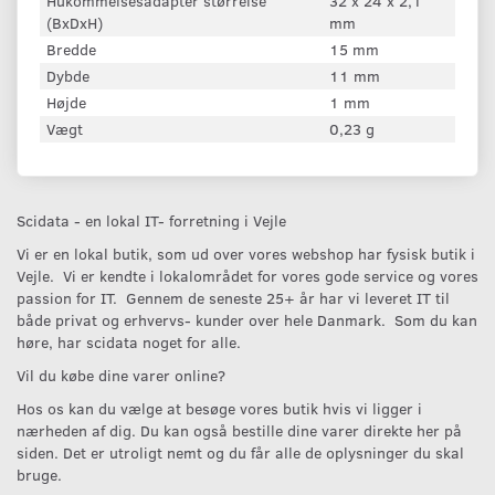
Hukommelsesadapter størrelse
32 x 24 x 2,1
(BxDxH)
mm
Bredde
15 mm
Dybde
11 mm
Højde
1 mm
Vægt
0,23 g
Scidata - en lokal IT- forretning i Vejle
Vi er en lokal butik, som ud over vores webshop har fysisk butik i
Vejle. Vi er kendte i lokalområdet for vores gode service og vores
passion for IT. Gennem de seneste 25+ år har vi leveret IT til
både privat og erhvervs- kunder over hele Danmark. Som du kan
høre, har scidata noget for alle.
Vil du købe dine varer online?
Hos os kan du vælge at besøge vores butik hvis vi ligger i
nærheden af dig. Du kan også bestille dine varer direkte her på
siden. Det er utroligt nemt og du får alle de oplysninger du skal
bruge.