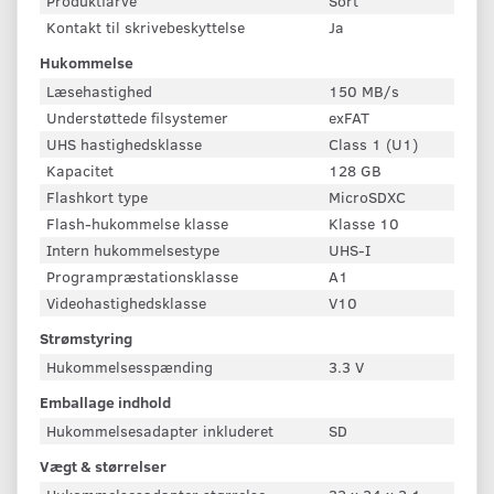
Produktfarve
Sort
Kontakt til skrivebeskyttelse
Ja
Hukommelse
Læsehastighed
150 MB/s
Understøttede filsystemer
exFAT
UHS hastighedsklasse
Class 1 (U1)
Kapacitet
128 GB
Flashkort type
MicroSDXC
Flash-hukommelse klasse
Klasse 10
Intern hukommelsestype
UHS-I
Programpræstationsklasse
A1
Videohastighedsklasse
V10
Strømstyring
Hukommelsesspænding
3.3 V
Emballage indhold
Hukommelsesadapter inkluderet
SD
Vægt & størrelser