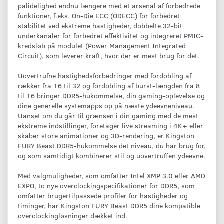
pålidelighed endnu længere med et arsenal af forbedrede
funktioner, f.eks. On-Die ECC (ODECC) for forbedret
stabilitet ved ekstreme hastigheder, dobbelte 32-bit
underkanaler for forbedret effektivitet og integreret PMIC-
kredsløb på modulet (Power Management Integrated
Circuit), som leverer kraft, hvor der er mest brug for det.
Uovertrufne hastighedsforbedringer med fordobling af
rækker fra 16 til 32 og fordobling af burst-længden fra 8
til 16 bringer DDR5-hukommelse, din gaming-oplevelse og
dine generelle systemapps op på næste ydeevneniveau.
Uanset om du går til grænsen i din gaming med de mest
ekstreme indstillinger, foretager live streaming i 4K+ eller
skaber store animationer og 3D-rendering, er Kingston
FURY Beast DDR5-hukommelse det niveau, du har brug for,
og som samtidigt kombinerer stil og uovertruffen ydeevne.
Med valgmuligheder, som omfatter Intel XMP 3.0 eller AMD
EXPO, to nye overclockingspecifikationer for DDR5, som
omfatter brugertilpassede profiler for hastigheder og
timinger, har Kingston FURY Beast DDR5 dine kompatible
overclockingløsninger dækket ind.