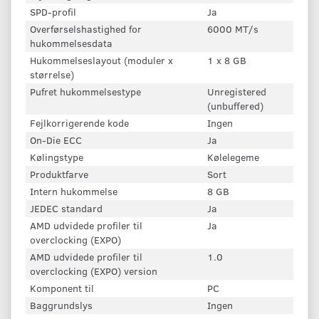
SPD-profil
Ja
Overførselshastighed for
6000 MT/s
hukommelsesdata
Hukommelseslayout (moduler x
1 x 8 GB
størrelse)
Pufret hukommelsestype
Unregistered
(unbuffered)
Fejlkorrigerende kode
Ingen
On-Die ECC
Ja
Kølingstype
Kølelegeme
Produktfarve
Sort
Intern hukommelse
8 GB
JEDEC standard
Ja
AMD udvidede profiler til
Ja
overclocking (EXPO)
AMD udvidede profiler til
1.0
overclocking (EXPO) version
Komponent til
PC
Baggrundslys
Ingen