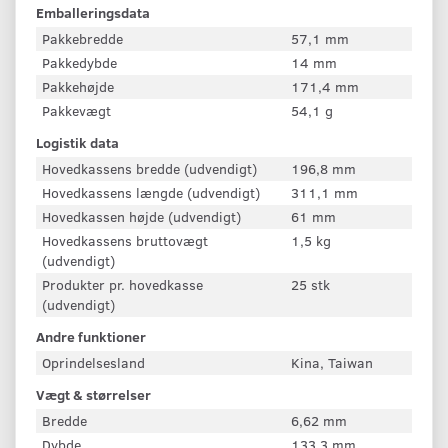
Emballeringsdata
Pakkebredde
57,1 mm
Pakkedybde
14 mm
Pakkehøjde
171,4 mm
Pakkevægt
54,1 g
Logistik data
Hovedkassens bredde (udvendigt)
196,8 mm
Hovedkassens længde (udvendigt)
311,1 mm
Hovedkassen højde (udvendigt)
61 mm
Hovedkassens bruttovægt
1,5 kg
(udvendigt)
Produkter pr. hovedkasse
25 stk
(udvendigt)
Andre funktioner
Oprindelsesland
Kina, Taiwan
Vægt & størrelser
Bredde
6,62 mm
Dybde
133,3 mm