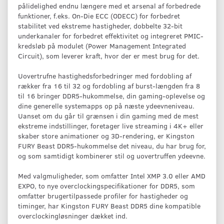
pålidelighed endnu længere med et arsenal af forbedrede
funktioner, f.eks. On-Die ECC (ODECC) for forbedret
stabilitet ved ekstreme hastigheder, dobbelte 32-bit
underkanaler for forbedret effektivitet og integreret PMIC-
kredsløb på modulet (Power Management Integrated
Circuit), som leverer kraft, hvor der er mest brug for det.
Uovertrufne hastighedsforbedringer med fordobling af
rækker fra 16 til 32 og fordobling af burst-længden fra 8
til 16 bringer DDR5-hukommelse, din gaming-oplevelse og
dine generelle systemapps op på næste ydeevneniveau.
Uanset om du går til grænsen i din gaming med de mest
ekstreme indstillinger, foretager live streaming i 4K+ eller
skaber store animationer og 3D-rendering, er Kingston
FURY Beast DDR5-hukommelse det niveau, du har brug for,
og som samtidigt kombinerer stil og uovertruffen ydeevne.
Med valgmuligheder, som omfatter Intel XMP 3.0 eller AMD
EXPO, to nye overclockingspecifikationer for DDR5, som
omfatter brugertilpassede profiler for hastigheder og
timinger, har Kingston FURY Beast DDR5 dine kompatible
overclockingløsninger dækket ind.