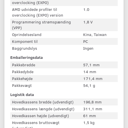
overclocking (EXPO)
AMD udvidede profiler til
1.0
overclocking (EXPO) version
Programmering strømspænding
1,8 V
(VPP)
Oprindelsesland
Kina, Taiwan
Komponent til
PC
Baggrundslys
Ingen
Emballeringsdata
Pakkebredde
57,1 mm
Pakkedybde
14 mm
Pakkehøjde
171,4 mm
Pakkevægt
54,1 g
Logistik data
Hovedkassens bredde (udvendigt)
196,8 mm
Hovedkassens længde (udvendigt)
311,1 mm
Hovedkassen højde (udvendigt)
61 mm
Hovedkassens bruttovægt
1,5 kg