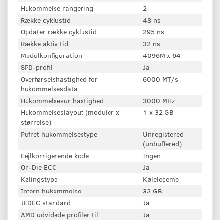
Hukommelse rangering
2
Række cyklustid
48 ns
Opdater række cyklustid
295 ns
Række aktiv tid
32 ns
Modulkonfiguration
4096M x 64
SPD-profil
Ja
Overførselshastighed for
6000 MT/s
hukommelsesdata
Hukommelsesur hastighed
3000 MHz
Hukommelseslayout (moduler x
1 x 32 GB
størrelse)
Pufret hukommelsestype
Unregistered
(unbuffered)
Fejlkorrigerende kode
Ingen
On-Die ECC
Ja
Kølingstype
Kølelegeme
Intern hukommelse
32 GB
JEDEC standard
Ja
AMD udvidede profiler til
Ja