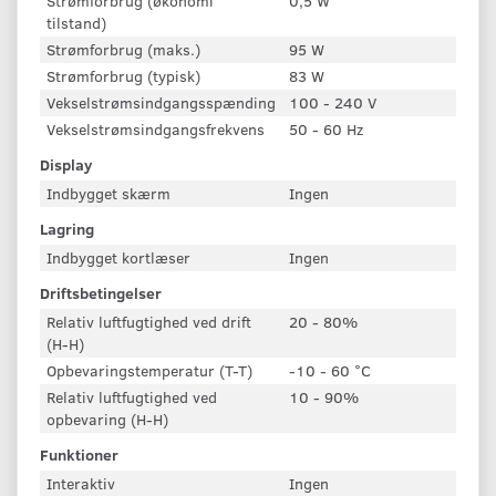
Strømforbrug (økonomi
0,5 W
tilstand)
Strømforbrug (maks.)
95 W
Strømforbrug (typisk)
83 W
Vekselstrømsindgangsspænding
100 - 240 V
Vekselstrømsindgangsfrekvens
50 - 60 Hz
Display
Indbygget skærm
Ingen
Lagring
Indbygget kortlæser
Ingen
Driftsbetingelser
Relativ luftfugtighed ved drift
20 - 80%
(H-H)
Opbevaringstemperatur (T-T)
-10 - 60 °C
Relativ luftfugtighed ved
10 - 90%
opbevaring (H-H)
Funktioner
Interaktiv
Ingen