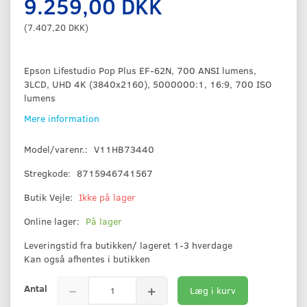
9.259,00 DKK
(
7.407,20 DKK
)
Epson Lifestudio Pop Plus EF-62N, 700 ANSI lumens,
3LCD, UHD 4K (3840x2160), 5000000:1, 16:9, 700 ISO
lumens
Mere information
Model/varenr.:
V11HB73440
Stregkode:
8715946741567
Butik Vejle:
Ikke på lager
Online lager:
På lager
Leveringstid fra butikken/ lageret 1-3 hverdage
Kan også afhentes i butikken
Antal
Læg i kurv