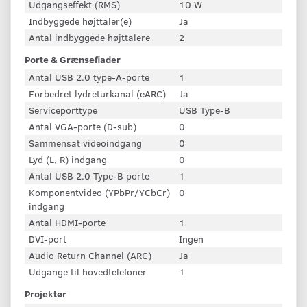
Udgangseffekt (RMS)
10 W
Indbyggede højttaler(e)
Ja
Antal indbyggede højttalere
2
Porte & Grænseflader
Antal USB 2.0 type-A-porte
1
Forbedret lydreturkanal (eARC)
Ja
Serviceporttype
USB Type-B
Antal VGA-porte (D-sub)
0
Sammensat videoindgang
0
Lyd (L, R) indgang
0
Antal USB 2.0 Type-B porte
1
Komponentvideo (YPbPr/YCbCr)
0
indgang
Antal HDMI-porte
1
DVI-port
Ingen
Audio Return Channel (ARC)
Ja
Udgange til hovedtelefoner
1
Projektør