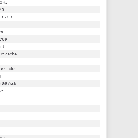
 GHz
MB
 1700
en
789
bit
rt cache
tor Lake
l
6 GB/sek.
ke