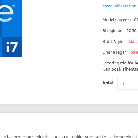
Mere information
Model/varenr.:
C
Stregkode:
5056
Butik Vejle:
Ikke 
Online lager:
Ikk
Leveringstid fra 
Kan også afhente
Antal
ore™ i7, Processor sokkel: LGA 1700, Pakketype: Bakke. Hukommelses