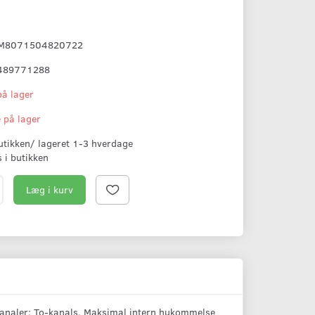
M8071504820722
489771288
på lager
e på lager
butikken/ lageret 1-3 hverdage
s i butikken
Læg i kurv
kanaler: To-kanals, Maksimal intern hukommelse