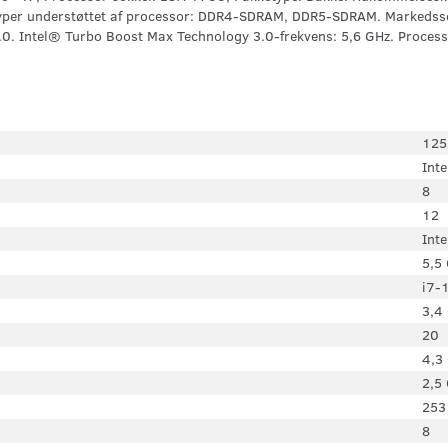
yper understøttet af processor: DDR4-SDRAM, DDR5-SDRAM. Markedsse
 5.0. Intel® Turbo Boost Max Technology 3.0-frekvens: 5,6 GHz. Proces
125
Int
8
12
Int
5,5
i7-
3,4
20
4,3
2,5
253
8