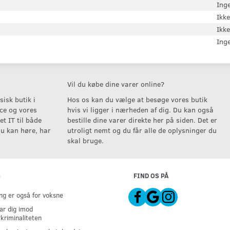
Ing
Ikke
Ikke
Ing
Vil du købe dine varer online?
isk butik i
Hos os kan du vælge at besøge vores butik
ice og vores
hvis vi ligger i nærheden af dig. Du kan også
t IT til både
bestille dine varer direkte her på siden. Det er
u kan høre, har
utroligt nemt og du får alle de oplysninger du
skal bruge.
G
FIND OS PÅ
g er også for voksne
ar dig imod
kriminaliteten