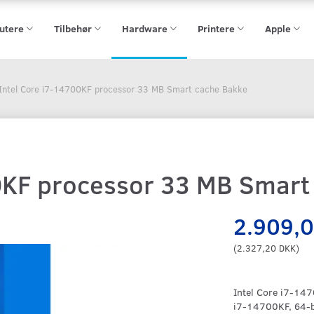
utere
Tilbehør
Hardware
Printere
Apple
Intel Core i7-14700KF processor 33 MB Smart cache Bakke
0KF processor 33 MB Smart
2.909,
(
2.327,20 DKK
)
Intel Core i7-147
i7-14700KF, 64-b