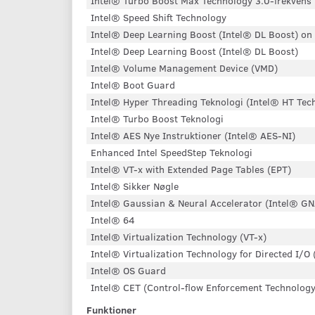
Intel® Turbo Boost Max Technology 3.0-frekvens
Intel® Speed ​​Shift Technology
Intel® Deep Learning Boost (Intel® DL Boost) on
Intel® Deep Learning Boost (Intel® DL Boost)
Intel® Volume Management Device (VMD)
Intel® Boot Guard
Intel® Hyper Threading Teknologi (Intel® HT Tec
Intel® Turbo Boost Teknologi
Intel® AES Nye Instruktioner (Intel® AES-NI)
Enhanced Intel SpeedStep Teknologi
Intel® VT-x with Extended Page Tables (EPT)
Intel® Sikker Nøgle
Intel® Gaussian & Neural Accelerator (Intel® GN
Intel® 64
Intel® Virtualization Technology (VT-x)
Intel® Virtualization Technology for Directed I/O 
Intel® OS Guard
Intel® CET (Control-flow Enforcement Technology
Funktioner