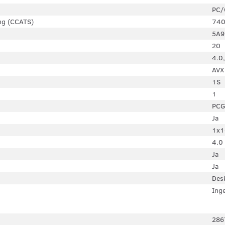
PC/
ing (CCATS)
740
5A9
20
4.0,
AVX
1S
1
PCG
Ja
1x1
4.0
Ja
Ja
Des
Ing
286