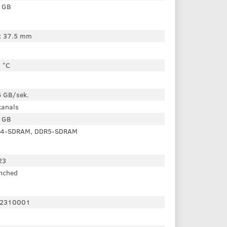
 GB
x 37.5 mm
 °C
6 GB/sek.
kanals
 GB
4-SDRAM, DDR5-SDRAM
23
nched
2310001