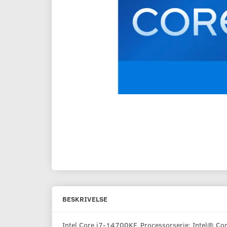
BESKRIVELSE
Intel Core i7-14700KF. Processorserie: Intel® C