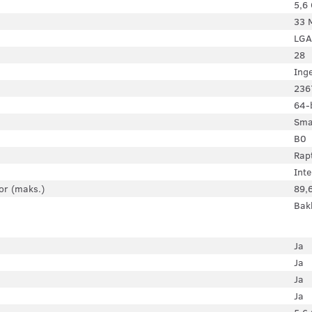
5,6
33 
LGA
28
Ing
236
64-
Sma
B0
Rap
Inte
or (maks.)
89,
Bak
Ja
Ja
Ja
Ja