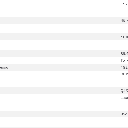
192
45 
100
89,
To-
cessor
192
DDR
Q4'
Lau
854