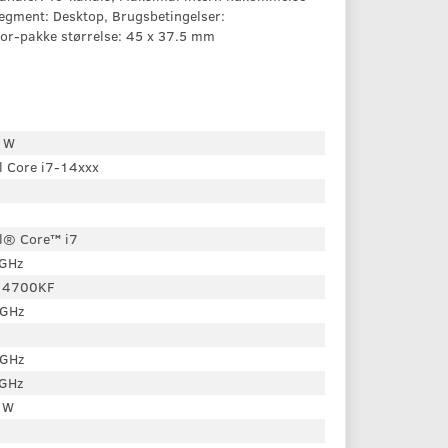
gment: Desktop, Brugsbetingelser:
sor-pakke størrelse: 45 x 37.5 mm
 W
el Core i7-14xxx
el® Core™ i7
 GHz
14700KF
 GHz
 GHz
 GHz
 W