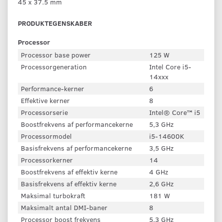
45 x 37.5 mm
PRODUKTEGENSKABER
Processor
Processor base power
125 W
Processorgeneration
Intel Core i5-
14xxx
Performance-kerner
6
Effektive kerner
8
Processorserie
Intel® Core™ i5
Boostfrekvens af performancekerne
5,3 GHz
Processormodel
i5-14600K
Basisfrekvens af performancekerne
3,5 GHz
Processorkerner
14
Boostfrekvens af effektiv kerne
4 GHz
Basisfrekvens af effektiv kerne
2,6 GHz
Maksimal turbokraft
181 W
Maksimalt antal DMI-baner
8
Processor boost frekvens
5,3 GHz