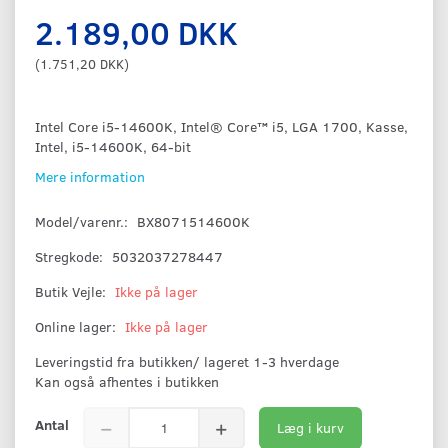
2.189,00 DKK
(
1.751,20 DKK
)
Intel Core i5-14600K, Intel® Core™ i5, LGA 1700, Kasse,
Intel, i5-14600K, 64-bit
Mere information
Model/varenr.:
BX8071514600K
Stregkode:
5032037278447
Butik Vejle:
Ikke på lager
Online lager:
Ikke på lager
Leveringstid fra butikken/ lageret 1-3 hverdage
Kan også afhentes i butikken
Antal
Læg i kurv