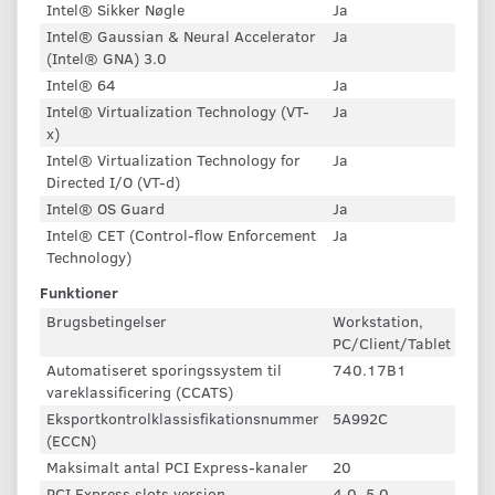
Intel® Sikker Nøgle
Ja
Intel® Gaussian & Neural Accelerator
Ja
(Intel® GNA) 3.0
Intel® 64
Ja
Intel® Virtualization Technology (VT-
Ja
x)
Intel® Virtualization Technology for
Ja
Directed I/O (VT-d)
Intel® OS Guard
Ja
Intel® CET (Control-flow Enforcement
Ja
Technology)
Funktioner
Brugsbetingelser
Workstation,
PC/Client/Tablet
Automatiseret sporingssystem til
740.17B1
vareklassificering (CCATS)
Eksportkontrolklassisfikationsnummer
5A992C
(ECCN)
Maksimalt antal PCI Express-kanaler
20
PCI Express slots version
4.0, 5.0