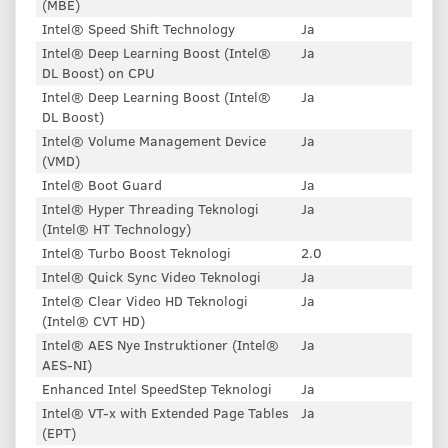
(MBE)
Intel® Speed ​​Shift Technology
Ja
Intel® Deep Learning Boost (Intel®
Ja
DL Boost) on CPU
Intel® Deep Learning Boost (Intel®
Ja
DL Boost)
Intel® Volume Management Device
Ja
(VMD)
Intel® Boot Guard
Ja
Intel® Hyper Threading Teknologi
Ja
(Intel® HT Technology)
Intel® Turbo Boost Teknologi
2.0
Intel® Quick Sync Video Teknologi
Ja
Intel® Clear Video HD Teknologi
Ja
(Intel® CVT HD)
Intel® AES Nye Instruktioner (Intel®
Ja
AES-NI)
Enhanced Intel SpeedStep Teknologi
Ja
Intel® VT-x with Extended Page Tables
Ja
(EPT)