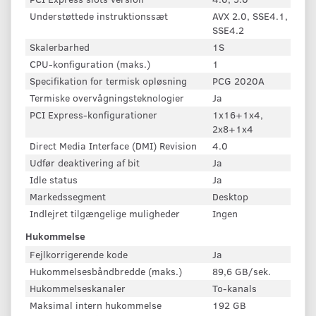
Understøttede instruktionssæt
AVX 2.0, SSE4.1,
SSE4.2
Skalerbarhed
1S
CPU-konfiguration (maks.)
1
Specifikation for termisk opløsning
PCG 2020A
Termiske overvågningsteknologier
Ja
PCI Express-konfigurationer
1x16+1x4,
2x8+1x4
Direct Media Interface (DMI) Revision
4.0
Udfør deaktivering af bit
Ja
Idle status
Ja
Markedssegment
Desktop
Indlejret tilgængelige muligheder
Ingen
Hukommelse
Fejlkorrigerende kode
Ja
Hukommelsesbåndbredde (maks.)
89,6 GB/sek.
Hukommelseskanaler
To-kanals
Maksimal intern hukommelse
192 GB