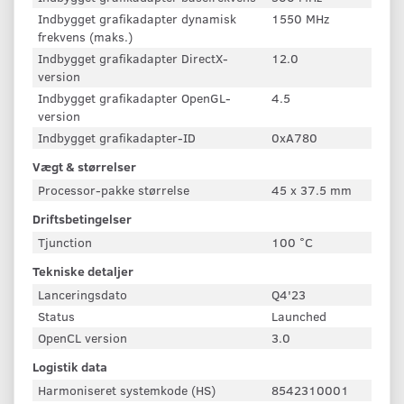
Indbygget grafikadapter dynamisk
1550 MHz
frekvens (maks.)
Indbygget grafikadapter DirectX-
12.0
version
Indbygget grafikadapter OpenGL-
4.5
version
Indbygget grafikadapter-ID
0xA780
Vægt & størrelser
Processor-pakke størrelse
45 x 37.5 mm
Driftsbetingelser
Tjunction
100 °C
Tekniske detaljer
Lanceringsdato
Q4'23
Status
Launched
OpenCL version
3.0
Logistik data
Harmoniseret systemkode (HS)
8542310001