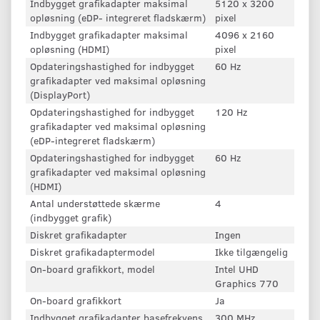
Indbygget grafikadapter maksimal
5120 x 3200
opløsning (eDP- integreret fladskærm)
pixel
Indbygget grafikadapter maksimal
4096 x 2160
opløsning (HDMI)
pixel
Opdateringshastighed for indbygget
60 Hz
grafikadapter ved maksimal opløsning
(DisplayPort)
Opdateringshastighed for indbygget
120 Hz
grafikadapter ved maksimal opløsning
(eDP-integreret fladskærm)
Opdateringshastighed for indbygget
60 Hz
grafikadapter ved maksimal opløsning
(HDMI)
Antal understøttede skærme
4
(indbygget grafik)
Diskret grafikadapter
Ingen
Diskret grafikadaptermodel
Ikke tilgængelig
On-board grafikkort, model
Intel UHD
Graphics 770
On-board grafikkort
Ja
Indbygget grafikadapter basefrekvens
300 MHz