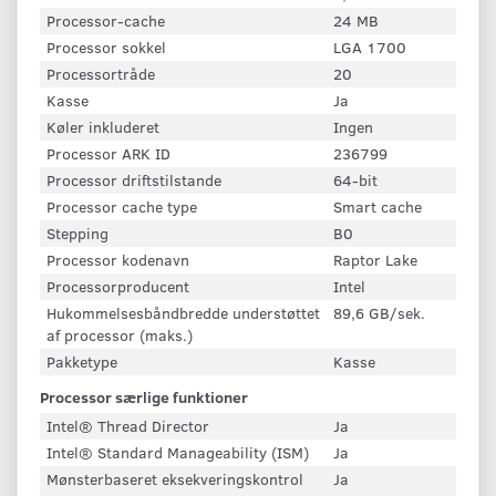
Processor-cache
24 MB
Processor sokkel
LGA 1700
Processortråde
20
Kasse
Ja
Køler inkluderet
Ingen
Processor ARK ID
236799
Processor driftstilstande
64-bit
Processor cache type
Smart cache
Stepping
B0
Processor kodenavn
Raptor Lake
Processorproducent
Intel
Hukommelsesbåndbredde understøttet
89,6 GB/sek.
af processor (maks.)
Pakketype
Kasse
Processor særlige funktioner
Intel® Thread Director
Ja
Intel® Standard Manageability (ISM)
Ja
Mønsterbaseret eksekveringskontrol
Ja