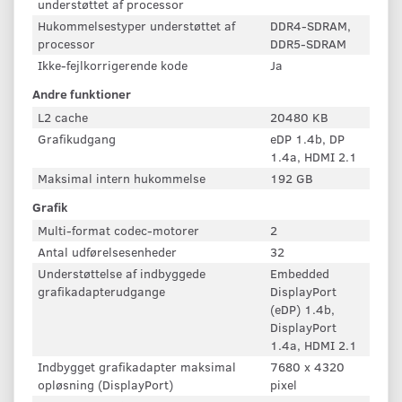
understøttet af processor
Hukommelsestyper understøttet af
DDR4-SDRAM,
processor
DDR5-SDRAM
Ikke-fejlkorrigerende kode
Ja
Andre funktioner
L2 cache
20480 KB
Grafikudgang
eDP 1.4b, DP
1.4a, HDMI 2.1
Maksimal intern hukommelse
192 GB
Grafik
Multi-format codec-motorer
2
Antal udførelsesenheder
32
Understøttelse af indbyggede
Embedded
grafikadapterudgange
DisplayPort
(eDP) 1.4b,
DisplayPort
1.4a, HDMI 2.1
Indbygget grafikadapter maksimal
7680 x 4320
opløsning (DisplayPort)
pixel