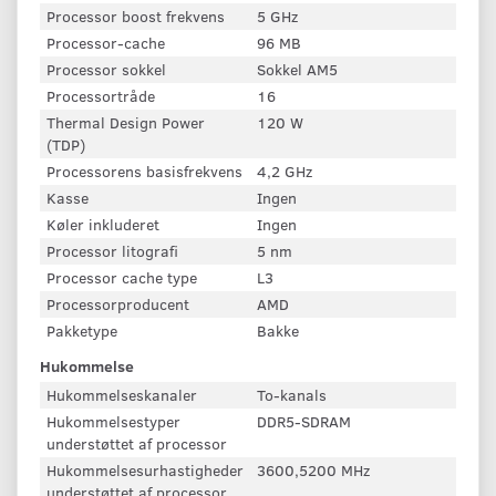
Processor boost frekvens
5 GHz
Processor-cache
96 MB
Processor sokkel
Sokkel AM5
Processortråde
16
Thermal Design Power
120 W
(TDP)
Processorens basisfrekvens
4,2 GHz
Kasse
Ingen
Køler inkluderet
Ingen
Processor litografi
5 nm
Processor cache type
L3
Processorproducent
AMD
Pakketype
Bakke
Hukommelse
Hukommelseskanaler
To-kanals
Hukommelsestyper
DDR5-SDRAM
understøttet af processor
Hukommelsesurhastigheder
3600,5200 MHz
understøttet af processor