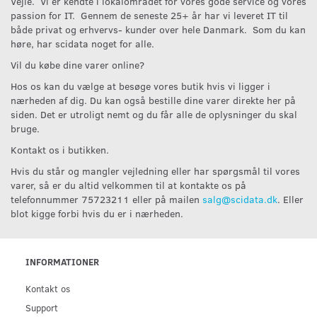
Vejle. Vi er kendte i lokalområdet for vores gode service og vores
passion for IT. Gennem de seneste 25+ år har vi leveret IT til
både privat og erhvervs- kunder over hele Danmark. Som du kan
høre, har scidata noget for alle.
Vil du købe dine varer online?
Hos os kan du vælge at besøge vores butik hvis vi ligger i
nærheden af dig. Du kan også bestille dine varer direkte her på
siden. Det er utroligt nemt og du får alle de oplysninger du skal
bruge.
Kontakt os i butikken.
Hvis du står og mangler vejledning eller har spørgsmål til vores
varer, så er du altid velkommen til at kontakte os på
telefonnummer 75723211 eller på mailen
salg@scidata.dk
. Eller
blot kigge forbi hvis du er i nærheden.
INFORMATIONER
Kontakt os
Support