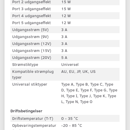
Port 2 udgangseffekt
15 W
Port 3 udgangseffekt
15 W
Port 4 udgangseffekt
12 W
Port 5 udgangseffekt
12 W
Udgangsstrøm (5V)
3 A
Udgangsstrøm (9V)
3 A
Udgangsstrøm (12V)
3 A
Udgangsstrøm (15V)
3 A
Udgangsstrøm (20V)
5 A
Strømstiktype
Universel
Kompatible strømplug
AU, EU, JP, UK, US
typer
Universal stiktyper
Type A, Type B, Type C, Type
D, Type E, Type F, Type G, Type
H, Type I, Type J, Type K, Type
L, Type N, Type O
Driftsbetingelser
Driftstemperatur (T-T)
0 - 35 °C
Opbevaringstemperatur
-20 - 85 °C