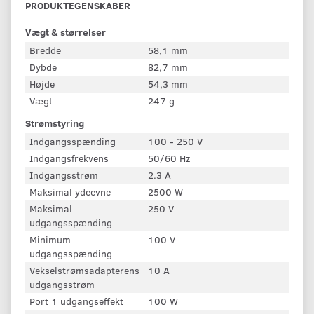
PRODUKTEGENSKABER
Vægt & størrelser
Bredde
58,1 mm
Dybde
82,7 mm
Højde
54,3 mm
Vægt
247 g
Strømstyring
Indgangsspænding
100 - 250 V
Indgangsfrekvens
50/60 Hz
Indgangsstrøm
2.3 A
Maksimal ydeevne
2500 W
Maksimal
250 V
udgangsspænding
Minimum
100 V
udgangsspænding
Vekselstrømsadapterens
10 A
udgangsstrøm
Port 1 udgangseffekt
100 W