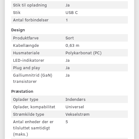
Stik til opladning
Ja
Stik
USB C
Antal forbindelser
1
Design
Produktfarve
Sort
Kabellængde
0,63 m
Husmateriale
Polykarbonat (PC)
LED-indikatorer
Ja
Plug and play
Ja
Galliumnitrid (GaN)
Ja
transistorer
Præstation
Oplader type
Indendørs
Oplader, kompabilitet
Universel
Strømkilde type
Vekselstrøm
Antal enheder der er
5
tilsluttet samtidigt
(maks.)