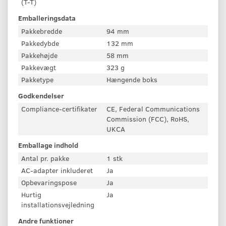
(T-T)
Emballeringsdata
Pakkebredde
94 mm
Pakkedybde
132 mm
Pakkehøjde
58 mm
Pakkevægt
323 g
Pakketype
Hængende boks
Godkendelser
Compliance-certifikater
CE, Federal Communications
Commission (FCC), RoHS,
UKCA
Emballage indhold
Antal pr. pakke
1 stk
AC-adapter inkluderet
Ja
Opbevaringspose
Ja
Hurtig
Ja
installationsvejledning
Andre funktioner