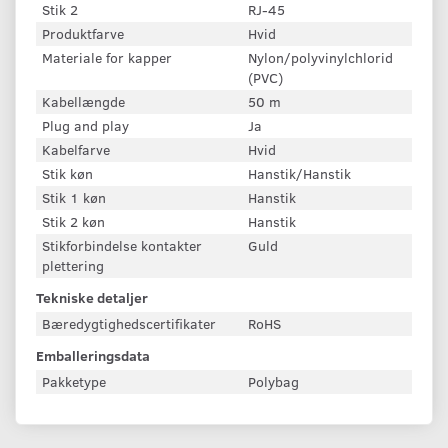
Stik 2
RJ-45
Produktfarve
Hvid
Materiale for kapper
Nylon/polyvinylchlorid
(PVC)
Kabellængde
50 m
Plug and play
Ja
Kabelfarve
Hvid
Stik køn
Hanstik/Hanstik
Stik 1 køn
Hanstik
Stik 2 køn
Hanstik
Stikforbindelse kontakter
Guld
plettering
Tekniske detaljer
Bæredygtighedscertifikater
RoHS
Emballeringsdata
Pakketype
Polybag