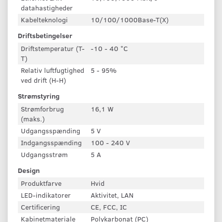
datahastigheder
Kabelteknologi
10/100/1000Base-T(X)
Driftsbetingelser
Driftstemperatur (T-
-10 - 40 °C
T)
Relativ luftfugtighed
5 - 95%
ved drift (H-H)
Strømstyring
Strømforbrug
16,1 W
(maks.)
Udgangsspænding
5 V
Indgangsspænding
100 - 240 V
Udgangsstrøm
5 A
Design
Produktfarve
Hvid
LED-indikatorer
Aktivitet, LAN
Certificering
CE, FCC, IC
Kabinetmateriale
Polykarbonat (PC)