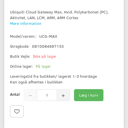
Ubiquiti Cloud Gateway Max, Hvid, Polykarbonat (PC),
Aktivitet, LAN, LCM, ARM, ARM Cortex
Mere information
Model/varenr.:
UCG-MAX
Stregkode:
0810084697153
Butik Vejle:
Ikke på lager
Online lager:
På lager
Leveringstid fra butikken/ lageret 1-3 hverdage
Kan også afhentes i butikken
Antal
Læg i kurv