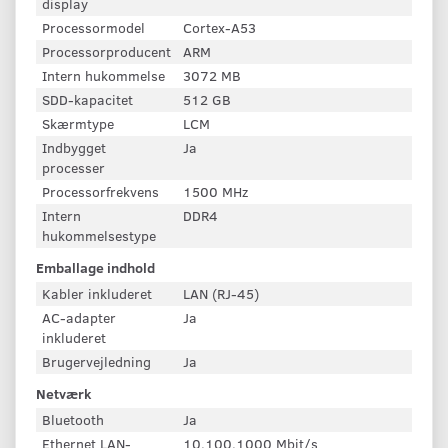
display
Processormodel
Cortex-A53
Processorproducent
ARM
Intern hukommelse
3072 MB
SDD-kapacitet
512 GB
Skærmtype
LCM
Indbygget
Ja
processer
Processorfrekvens
1500 MHz
Intern
DDR4
hukommelsestype
Emballage indhold
Kabler inkluderet
LAN (RJ-45)
AC-adapter
Ja
inkluderet
Brugervejledning
Ja
Netværk
Bluetooth
Ja
Ethernet LAN-
10,100,1000 Mbit/s