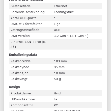
Grænseflade
Ethernet
Forbindelsesteknologi
Ledningsført
Antal USB-porte
1
USB-stik formfaktor
Lige
Værtsgrænseflade
USB
USB version
3.2 Gen 1 (3.1 Gen 1)
Ethernet LAN-porte (RJ-
1
45)
Emballeringsdata
Pakkebredde
183 mm
Pakkedybde
85 mm
Pakkehøjde
18 mm
Pakkevægt
50 g
Design
Produktfarve
Hvid
LED-indikatorer
Ja
Komponent til
PC
Chipsæt
Realtek RTL8153