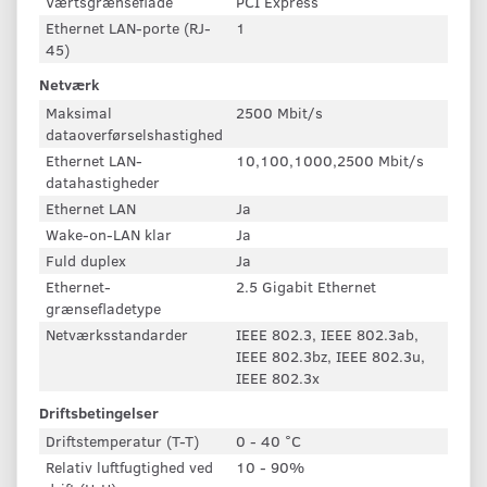
Værtsgrænseflade
PCI Express
Ethernet LAN-porte (RJ-
1
45)
Netværk
Maksimal
2500 Mbit/s
dataoverførselshastighed
Ethernet LAN-
10,100,1000,2500 Mbit/s
datahastigheder
Ethernet LAN
Ja
Wake-on-LAN klar
Ja
Fuld duplex
Ja
Ethernet-
2.5 Gigabit Ethernet
grænsefladetype
Netværksstandarder
IEEE 802.3, IEEE 802.3ab,
IEEE 802.3bz, IEEE 802.3u,
IEEE 802.3x
Driftsbetingelser
Driftstemperatur (T-T)
0 - 40 °C
Relativ luftfugtighed ved
10 - 90%