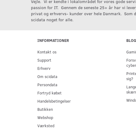
Vejle. Vi er kendte i lokalområdet for vores gode serv
passion for IT. Gennem de seneste 25+ år har vi levere
privat og erhvervs- kunder over hele Danmark. Som d
scidata noget for alle.
INFORMATIONER
BLO
Kontakt os
Gamin
Support
Forsv
cyber
Erhverv
Print
Om scidata
sig?
Persondata
Lange
skær
Fortryd købet
Windo
Handelsbetingelser
Butikken
Webshop
Værksted