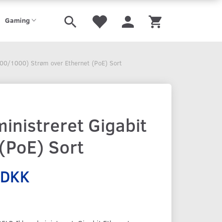
Gaming
100/1000) Strøm over Ethernet (PoE) Sort
nistreret Gigabit
(PoE) Sort
 DKK