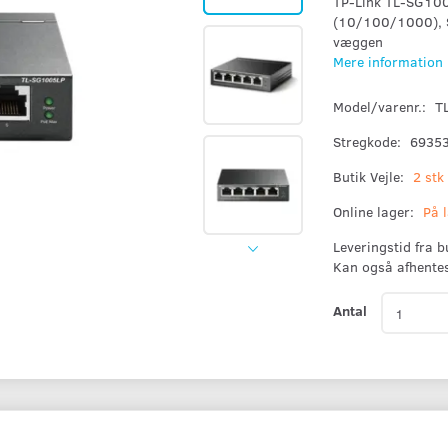
TP-Link TL-SG1005
(10/100/1000), S
væggen
Mere information
Model/varenr.:
T
Stregkode:
6935
Butik Vejle:
2 stk
Online lager:
På 
Leveringstid fra 
Kan også afhente
Antal