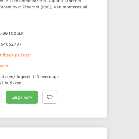
LP, Ikke administreret, Gigabit Ethernet
trøm over Ethernet (PoE), Kan monteres på
L-SG1005LP
364052737
 tilbage på lager
lager
butikken/ lageret 1-3 hverdage
s i butikken
Læg i kurv