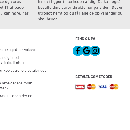
ice og vores
hvis vi ligger i nærheden af dig. Du kan også
t IT til både
bestille dine varer direkte her på siden. Det er
u kan høre, har
utroligt nemt og du får alle de oplysninger du
skal bruge.
G
FIND OS PÅ
g er også for voksne
ar dig imod
kriminaliteten
er kopipatroner: betaler det
BETALINGSMETODER
 arbejdsdage foran
men?
ws 11 opgradering