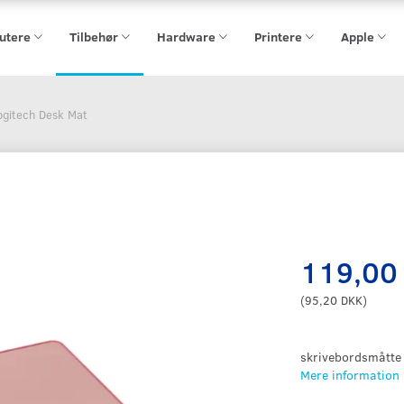
utere
Tilbehør
Hardware
Printere
Apple
ogitech Desk Mat
119,00
(
95,20 DKK
)
skrivebordsmåtte 
Mere information