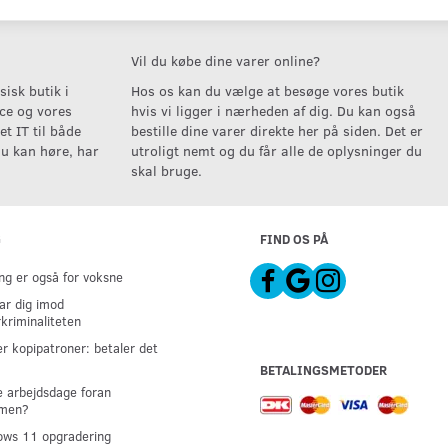
Vil du købe dine varer online?
isk butik i
Hos os kan du vælge at besøge vores butik
ice og vores
hvis vi ligger i nærheden af dig. Du kan også
t IT til både
bestille dine varer direkte her på siden. Det er
u kan høre, har
utroligt nemt og du får alle de oplysninger du
skal bruge.
G
FIND OS PÅ
g er også for voksne
ar dig imod
kriminaliteten
er kopipatroner: betaler det
BETALINGSMETODER
 arbejdsdage foran
men?
ws 11 opgradering