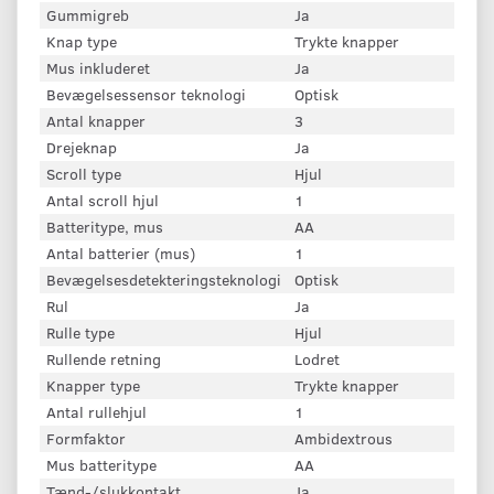
Gummigreb
Ja
Knap type
Trykte knapper
Mus inkluderet
Ja
Bevægelsessensor teknologi
Optisk
Antal knapper
3
Drejeknap
Ja
Scroll type
Hjul
Antal scroll hjul
1
Batteritype, mus
AA
Antal batterier (mus)
1
Bevægelsesdetekteringsteknologi
Optisk
Rul
Ja
Rulle type
Hjul
Rullende retning
Lodret
Knapper type
Trykte knapper
Antal rullehjul
1
Formfaktor
Ambidextrous
Mus batteritype
AA
Tænd-/slukkontakt
Ja