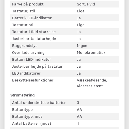
Farve på produkt
Sort, Hvid
Tastatur, stil
Lige
Batteri-LED-indikator
Ja
Tastatur stil
Lige
Tastatur i fuld størrelse
Ja
Justerbar tastaturhøjde
Ja
Baggrundslys
Ingen
Overfladefarvning
Monokromatisk
Batteri LED-indikator
Ja
Justerbar højde på tastatur
Ja
LED indikatorer
Ja
Beskyttelsesfunktioner
Væskeafvisende,
Ridseresistent
Strømstyring
Antal understøttede batterier
3
Batteritype
AA
Batteritype, mus
AA
Antal batterier (mus)
1