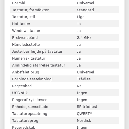
Formål
Universel
Tastatur, formfaktor
Standard
Tastatur, stil
Lige
Hot taster
Ja
Windows taster
Ja
Frekvensbånd
2.4 GHz
Håndledsstøtte
Ja
Justerbar højde på tastatur
Ja
Numerisk tastatur
Ja
Almindelig størrelse tastatur
Ja
Anbefalet brug
Universel
Forbindelsesteknologi
Trådløs
Pegeenhed
Nej
USB stik
Ingen
Fingeraftrykslæser
Ingen
Enhedsgrænseflade
RF trådløst
Tastaturopsætning
QWERTY
Tastatursprog
Nordisk
Pegeredskab
Ingen