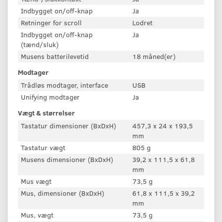
Indbygget on/off-knap
Ja
Retninger for scroll
Lodret
Indbygget on/off-knap
Ja
(tænd/sluk)
Musens batterilevetid
18 måned(er)
Modtager
Trådløs modtager, interface
USB
Unifying modtager
Ja
Vægt & størrelser
Tastatur dimensioner (BxDxH)
457,3 x 24 x 193,5
mm
Tastatur vægt
805 g
Musens dimensioner (BxDxH)
39,2 x 111,5 x 61,8
mm
Mus vægt
73,5 g
Mus, dimensioner (BxDxH)
61,8 x 111,5 x 39,2
mm
Mus, vægt
73,5 g