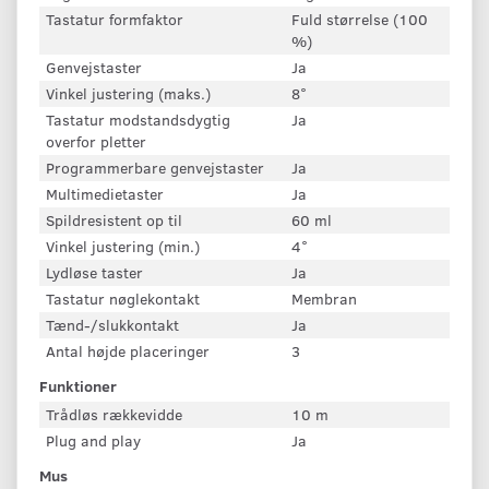
Tastatur formfaktor
Fuld størrelse (100
%)
Genvejstaster
Ja
Vinkel justering (maks.)
8°
Tastatur modstandsdygtig
Ja
overfor pletter
Programmerbare genvejstaster
Ja
Multimedietaster
Ja
Spildresistent op til
60 ml
Vinkel justering (min.)
4°
Lydløse taster
Ja
Tastatur nøglekontakt
Membran
Tænd-/slukkontakt
Ja
Antal højde placeringer
3
Funktioner
Trådløs rækkevidde
10 m
Plug and play
Ja
Mus