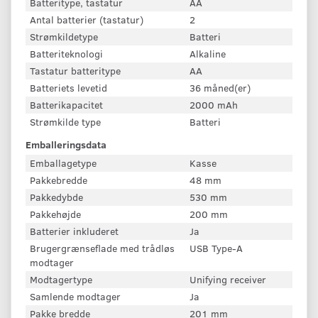
Batteritype, tastatur
AA
Antal batterier (tastatur)
2
Strømkildetype
Batteri
Batteriteknologi
Alkaline
Tastatur batteritype
AA
Batteriets levetid
36 måned(er)
Batterikapacitet
2000 mAh
Strømkilde type
Batteri
Emballeringsdata
Emballagetype
Kasse
Pakkebredde
48 mm
Pakkedybde
530 mm
Pakkehøjde
200 mm
Batterier inkluderet
Ja
Brugergrænseflade med trådløs
USB Type-A
modtager
Modtagertype
Unifying receiver
Samlende modtager
Ja
Pakke bredde
201 mm