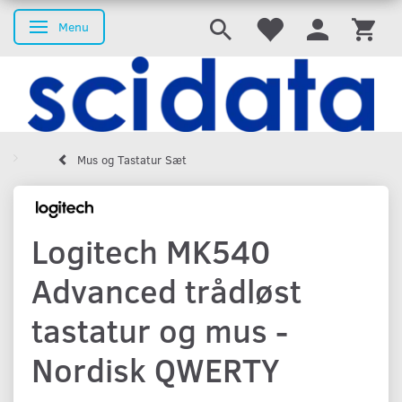
Menu
Skifte navigation
Mus og Tastatur Sæt
Logitech MK540
Advanced trådløst
tastatur og mus -
Nordisk QWERTY