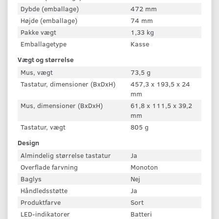
Dybde (emballage)
472 mm
Højde (emballage)
74 mm
Pakke vægt
1,33 kg
Emballagetype
Kasse
Vægt og størrelse
Mus, vægt
73,5 g
Tastatur, dimensioner (BxDxH)
457,3 x 193,5 x 24
mm
Mus, dimensioner (BxDxH)
61,8 x 111,5 x 39,2
mm
Tastatur, vægt
805 g
Design
Almindelig størrelse tastatur
Ja
Overflade farvning
Monoton
Baglys
Nej
Håndledsstøtte
Ja
Produktfarve
Sort
LED-indikatorer
Batteri