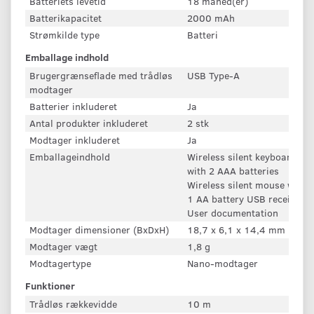
Batteriets levetid
18 måned(er)
Batterikapacitet
2000 mAh
Strømkilde type
Batteri
Emballage indhold
Brugergrænseflade med trådløs
USB Type-A
modtager
Batterier inkluderet
Ja
Antal produkter inkluderet
2 stk
Modtager inkluderet
Ja
Emballageindhold
Wireless silent keyboard
with 2 AAA batteries
Wireless silent mouse with
1 AA battery USB receiver
User documentation
Modtager dimensioner (BxDxH)
18,7 x 6,1 x 14,4 mm
Modtager vægt
1,8 g
Modtagertype
Nano-modtager
Funktioner
Trådløs rækkevidde
10 m