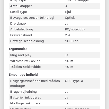
Antal knapper
3
Scroll type
Hjul
Bevægelsessensor teknologi
Optisk
Drejeknap
Ja
Anbefalet brug
PC/notebook
Frekvensbånd
2.4
Bevægelsesopløsning
1000 dpi
Ergonomisk
Plug and play
Ja
Wireless rækkevide
10 m
Trådløs rækkevidde
10 m
Emballage indhold
Brugergrænseflade med trådløs
USB Type-A
modtager
Brugervejledning
Ja
Batterier inkluderet
Ja
Modtager inkluderet
Ja
Modtagertype
Nano-modtager