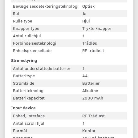
Bevægelsesdetekteringsteknologi
Optisk
Rul
Ja
Rulle type
Hjul
Knapper type
Trykte knapper
Antal rullehjul
1
Forbindelsesteknologi
Trådløs
Enhedsgrænseflade
RF trådløst
Strømstyring
Antal understøttede batterier
1
Batteritype
AA
Strømkilde
Batterier
Batteriteknologi
Alkaline
Batterikapacitet
2000 mAh
Input device
Enhed, interface
RF Trådløst
Antal scroll hjul
1
Formål
Kontor
Knap type
Tryk på knapper