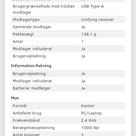
Brugergrænseflade med trådløs
USB Type-A
modtager
Modtagertype
Unifying receiver
Samlende modtager
Ja
Pakkevægt
128,1 g
Antal
1
Modtager inkluderet
Ja
Brugervejledning
Ja
Information Pakning
Brugervejledning
Ja
Modtager inkluderet
Ja
Batterier medfølger
Ja
Mus
Formål
Kontor
Anbefalet brug
PC/Laptop
Frekvensbånd
2.4 GHz
Bevægelsesopløsning
1000 dpi
Antal knapper
3