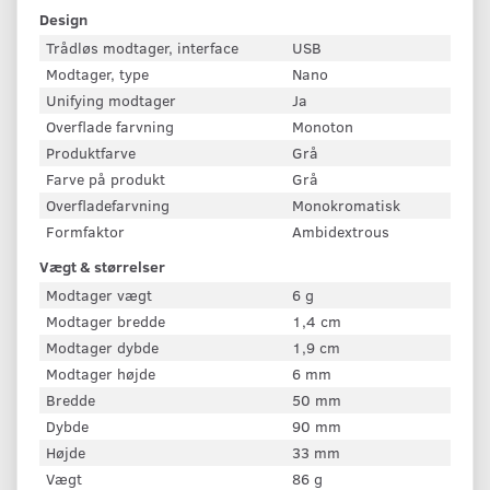
Design
Trådløs modtager, interface
USB
Modtager, type
Nano
Unifying modtager
Ja
Overflade farvning
Monoton
Produktfarve
Grå
Farve på produkt
Grå
Overfladefarvning
Monokromatisk
Formfaktor
Ambidextrous
Vægt & størrelser
Modtager vægt
6 g
Modtager bredde
1,4 cm
Modtager dybde
1,9 cm
Modtager højde
6 mm
Bredde
50 mm
Dybde
90 mm
Højde
33 mm
Vægt
86 g