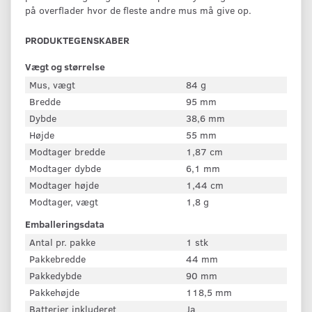
på overflader hvor de fleste andre mus må give op.
PRODUKTEGENSKABER
Vægt og størrelse
Mus, vægt
84 g
Bredde
95 mm
Dybde
38,6 mm
Højde
55 mm
Modtager bredde
1,87 cm
Modtager dybde
6,1 mm
Modtager højde
1,44 cm
Modtager, vægt
1,8 g
Emballeringsdata
Antal pr. pakke
1 stk
Pakkebredde
44 mm
Pakkedybde
90 mm
Pakkehøjde
118,5 mm
Batterier inkluderet
Ja