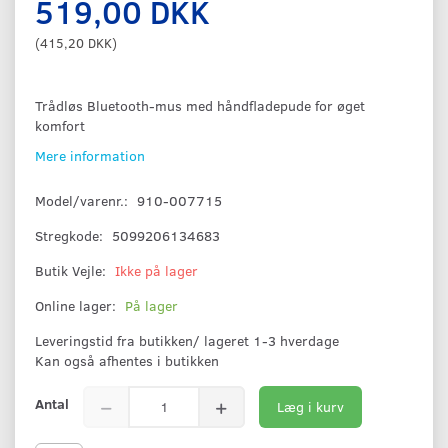
519,00 DKK
(
415,20 DKK
)
Trådløs Bluetooth-mus med håndfladepude for øget
komfort
Mere information
Model/varenr.:
910-007715
Stregkode:
5099206134683
Butik Vejle:
Ikke på lager
Online lager:
På lager
Leveringstid fra butikken/ lageret 1-3 hverdage
Kan også afhentes i butikken
Antal
Læg i kurv