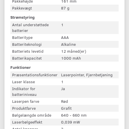
Pakkehøjde
161 mm
Pakkevægt
87 g
Strømstyring
Antal understøttede
1
batterier
Batteritype
AAA
Batteriteknologi
Alkaline
Batteriets levetid
12 måned(er)
Batterikapacitet
1000 mAh
Funktioner
Præsentationsfunktioner
Laserpointer, Fjernbetjening
Laser klasse
1
Indikator for
Ja
batteriniveau
Laserpen farve
Rød
Produktfarve
Grafit
Bølgelængde område
640 - 660 nm
Laserbølgeeffekt
0,039 mW
Antal knapper
3