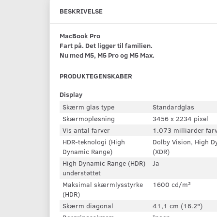
BESKRIVELSE
MacBook Pro
Fart på. Det ligger til familien.
Nu med M5, M5 Pro og M5 Max.
PRODUKTEGENSKABER
Display
Skærm glas type
Standardglas
Skærmopløsning
3456 x 2234 pixel
Vis antal farver
1.073 milliarder far
HDR-teknologi (High
Dolby Vision, High
Dynamic Range)
(XDR)
High Dynamic Range (HDR)
Ja
understøttet
Maksimal skærmlysstyrke
1600 cd/m²
(HDR)
Skærm diagonal
41,1 cm (16.2")