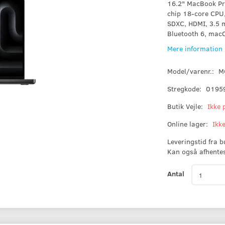
16.2" MacBook Pr
chip 18-core CPU
SDXC, HDMI, 3.5 m
Bluetooth 6, mac
Mere information
Model/varenr.:
M
Stregkode:
0195
Butik Vejle:
Ikke 
Online lager:
Ikk
Leveringstid fra 
Kan også afhente
Antal