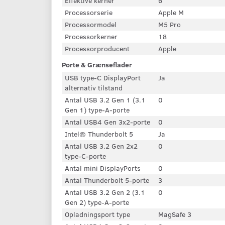
Effektive kerner
6
Processorserie
Apple M
Processormodel
M5 Pro
Processorkerner
18
Processorproducent
Apple
Porte & Grænseflader
USB type-C DisplayPort
Ja
alternativ tilstand
Antal USB 3.2 Gen 1 (3.1
0
Gen 1) type-A-porte
Antal USB4 Gen 3x2-porte
0
Intel® Thunderbolt 5
Ja
Antal USB 3.2 Gen 2x2
0
type-C-porte
Antal mini DisplayPorts
0
Antal Thunderbolt 5-porte
3
Antal USB 3.2 Gen 2 (3.1
0
Gen 2) type-A-porte
Opladningsport type
MagSafe 3