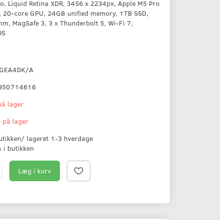
o, Liquid Retina XDR, 3456 x 2234px, Apple M5 Pro
, 20-core GPU, 24GB unified memory, 1TB SSD,
m, MagSafe 3, 3 x Thunderbolt 5, Wi-Fi 7,
OS
GEA4DK/A
950714616
på lager
e på lager
butikken/ lageret 1-3 hverdage
s i butikken
Læg i kurv