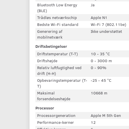
Bluetooth Low Energy
Ja
(BLE)
Trådløs netværkschip
Apple N1
Bedste Wi-Fi standard
Wi-Fi 7 (802.11be)
Generering af
Ikke understøttet
mobilnetværk
Driftsbetingelser
Driftstemperatur (T-T)
10 - 35 °C
Driftshøjde
0 - 3000 m
Relativ luftfugtighed ved
0 - 90%
drift (H-H)
Opbevaringstemperatur (T-
-25 - 45 °C
T)
Maksimal
10668 m
forsendelseshøjde
Processor
Processorgeneration
Apple M 5th Gen
Performance-kerner
12