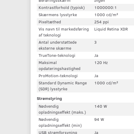
Berøringsskærm
Ingen
Kontrastforhold (typisk)
1000000:1
Skærmens lysstyrke
1000 cd/m²
Pixeltæthed
254 ppi
Vis navn til markedsføring
Liquid Retina XDR
af teknologi
Antal understøttede
3
eksterne skærme
TrueTone-teknologi
Ja
Maksimal
120 Hz
opdateringshastighed
ProMotion-teknologi
Ja
Standard Dynamic Range
1000 cd/m²
(SDR) lysstyrke
Strømstyring
Nødvendig
140 W
opladningseffekt (maks.)
Nødvendig
94 W
opladningseffekt (min)
USB strømforsyning
Ja