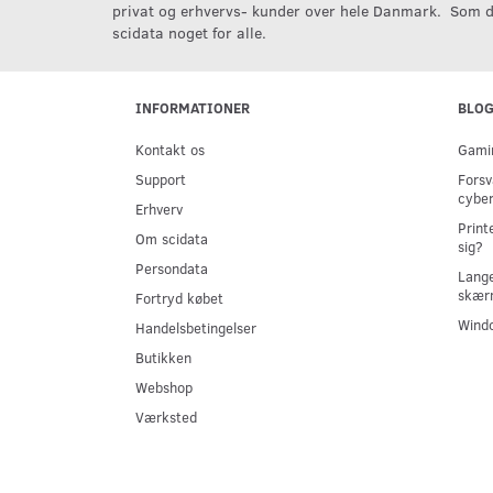
privat og erhvervs- kunder over hele Danmark. Som d
scidata noget for alle.
INFORMATIONER
BLO
Kontakt os
Gamin
Support
Forsv
cyber
Erhverv
Print
Om scidata
sig?
Persondata
Lange
skær
Fortryd købet
Windo
Handelsbetingelser
Butikken
Webshop
Værksted