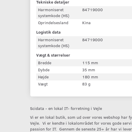
Tekniske detaljer
Harmoniseret
84719000
systemkode (HS)
Oprindelsesland
Kina
Logistik data
Harmoniseret
84719000
systemkode (HS)
Vægt & størrelser
Bredde
115 mm
Dybde
35 mm
Højde
180 mm
Vægt
83 g
Scidata - en lokal IT- forretning i Vejle
Vi er en lokal butik, som ud over vores webshop har fys
Vejle. Vi er kendte i lokalområdet for vores gode serv
passion for IT. Gennem de seneste 25+ år har vi levere