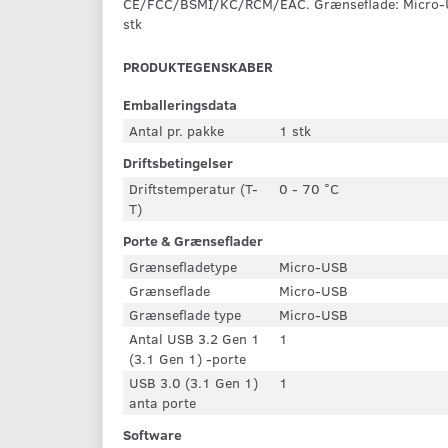
CE/FCC/BSMI/KC/RCM/EAC. Grænseflade: Micro-USB
stk
PRODUKTEGENSKABER
Emballeringsdata
Antal pr. pakke
1 stk
Driftsbetingelser
Driftstemperatur (T-
0 - 70 °C
T)
Porte & Grænseflader
Grænsefladetype
Micro-USB
Grænseflade
Micro-USB
Grænseflade type
Micro-USB
Antal USB 3.2 Gen 1
1
(3.1 Gen 1) -porte
USB 3.0 (3.1 Gen 1)
1
anta porte
Software