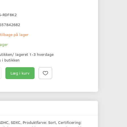
S-RDF8K2
557842682
 tilbage på lager
lager
butikken/ lageret 1-3 hverdage
s i butikken
Læg i kurv
C, SDXC, Produktfarve: Sort, Certificering: