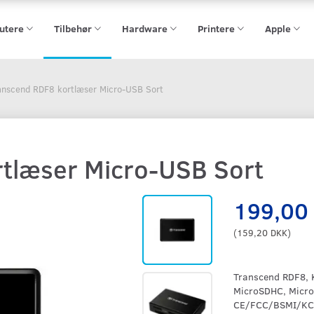
utere
Tilbehør
Hardware
Printere
Apple
anscend RDF8 kortlæser Micro-USB Sort
tlæser Micro-USB Sort
199,00
(
159,20 DKK
)
Transcend RDF8, K
MicroSDHC, Micro
CE/FCC/BSMI/KC/