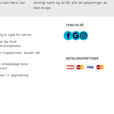
u kan høre, har
utroligt nemt og du får alle de oplysninger du
skal bruge.
G
FIND OS PÅ
g er også for voksne
ar dig imod
kriminaliteten
er kopipatroner: betaler det
BETALINGSMETODER
 arbejdsdage foran
men?
ws 11 opgradering