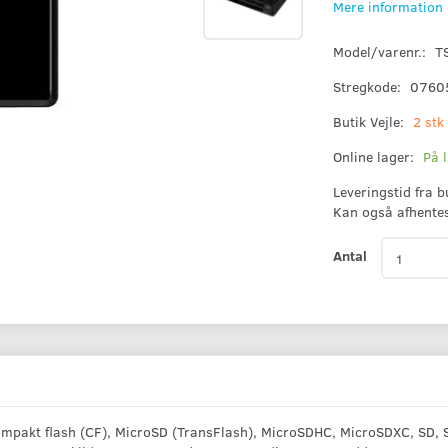
Mere information
Model/varenr.:
T
Stregkode:
0760
Butik Vejle:
2 stk
Online lager:
På 
Leveringstid fra 
Kan også afhente
Antal
akt flash (CF), MicroSD (TransFlash), MicroSDHC, MicroSDXC, SD, SDH