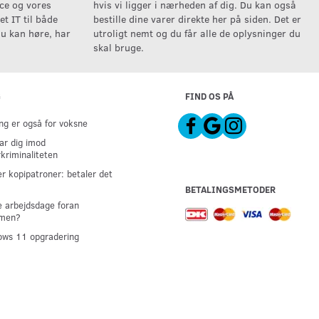
ice og vores
hvis vi ligger i nærheden af dig. Du kan også
t IT til både
bestille dine varer direkte her på siden. Det er
u kan høre, har
utroligt nemt og du får alle de oplysninger du
skal bruge.
G
FIND OS PÅ
g er også for voksne
ar dig imod
kriminaliteten
er kopipatroner: betaler det
BETALINGSMETODER
 arbejdsdage foran
men?
ws 11 opgradering