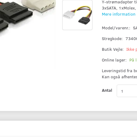
Y-strømadapter t
3xSATA, 1xMolex,
Mere information
Model/varenr.:
S
Stregkode:
7340
Butik Vejle:
Ikke 
Online lager:
På 
Leveringstid fra 
Kan også afhente
Antal