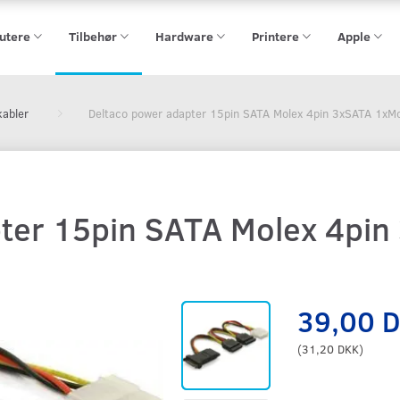
utere
Tilbehør
Hardware
Printere
Apple
kabler
Deltaco power adapter 15pin SATA Molex 4pin 3xSATA 1xM
ter 15pin SATA Molex 4pin
39,00 
(
31,20 DKK
)