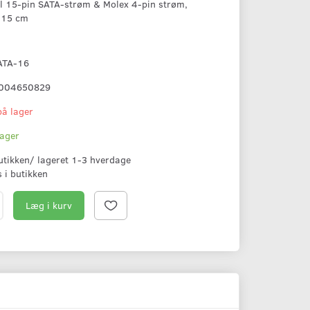
il 15-pin SATA-strøm & Molex 4-pin strøm,
 15 cm
ATA-16
004650829
på lager
lager
butikken/ lageret 1-3 hverdage
s i butikken
Læg i kurv