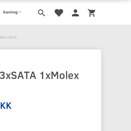
Gaming
olex 15cm
 3xSATA 1xMolex
DKK