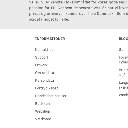
Vejle. Vi er kendte i lokalområdet for vores gode serv
passion for IT. Gennem de seneste 25+ år har vi levere
privat og erhvervs- kunder over hele Danmark. Som d
scidata noget for alle.
INFORMATIONER
BLO
Kontakt os
Gamin
Support
Forsv
cyber
Erhverv
Print
Om scidata
sig?
Persondata
Lange
skær
Fortryd købet
Windo
Handelsbetingelser
Butikken
Webshop
Værksted